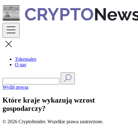
Skip
to
content
Tokensales
O nas
Wyślij newsa
Które kraje wykazują wzrost
gospodarczy?
© 2026 CryptoInsider. Wszelkie prawa zastrzeżone.