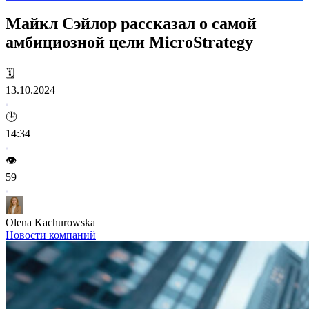
Майкл Сэйлор рассказал о самой
амбициозной цели MicroStrategy
🗓️
13.10.2024
🕒
14:34
👁️
59
Olena Kachurowska
Новости компаний