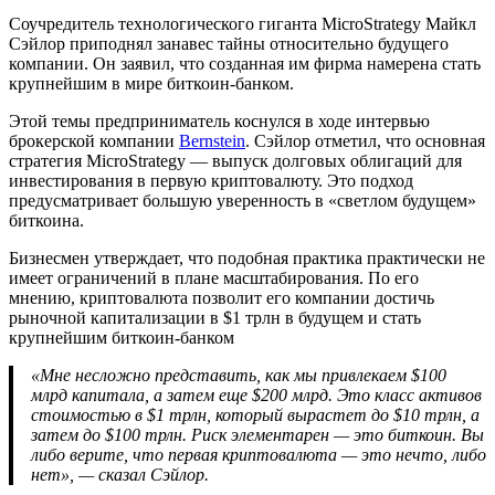
Соучредитель технологического гиганта MicroStrategy Майкл
Сэйлор приподнял занавес тайны относительно будущего
компании. Он заявил, что созданная им фирма намерена стать
крупнейшим в мире биткоин-банком.
Этой темы предприниматель коснулся в ходе интервью
брокерской компании
Bernstein
. Сэйлор отметил, что основная
стратегия MicroStrategy — выпуск долговых облигаций для
инвестирования в первую криптовалюту. Это подход
предусматривает большую уверенность в «светлом будущем»
биткоина.
Бизнесмен утверждает, что подобная практика практически не
имеет ограничений в плане масштабирования. По его
мнению, криптовалюта позволит его компании достичь
рыночной капитализации в $1 трлн в будущем и стать
крупнейшим биткоин-банком
«Мне несложно представить, как мы привлекаем $100
млрд капитала, а затем еще $200 млрд. Это класс активов
стоимостью в $1 трлн, который вырастет до $10 трлн, а
затем до $100 трлн. Риск элементарен — это биткоин. Вы
либо верите, что первая криптовалюта — это нечто, либо
нет», — сказал Сэйлор.