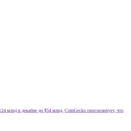
24 млрд в декабре до $54 млрд.
CoinGecko прогнозирует, что