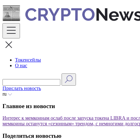
Skip
to
content
Токенсейлы
О нас
Прислать новость
ru
Главное из новости
Интерес к мемкоинам ослаб после запуска токена LIBRA и пос
мемкоины останутся «сезонным» трендом, с немногими долго
Поделиться новостью