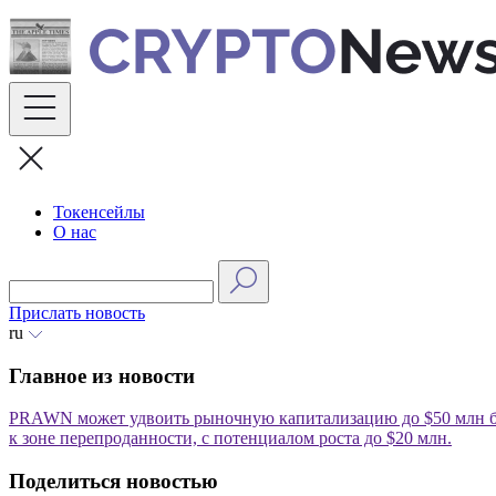
Skip
to
content
Токенсейлы
О нас
Прислать новость
ru
Главное из новости
PRAWN может удвоить рыночную капитализацию до $50 млн бл
к зоне перепроданности, с потенциалом роста до $20 млн.
Поделиться новостью