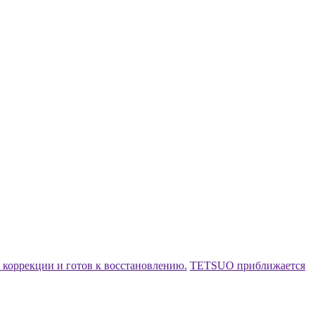
коррекции и готов к восстановлению.
TETSUO приближается