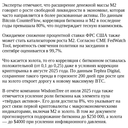
Эксперты отмечают, что расширение денежной массы M2
говорит о росте свободной ликвидности в экономике, которая
часто направляется в более рискованные активы. По данным
Bitcoin CounterFlow, корреляция биткоина и M2 в последние
годы превышала 80%, что подтверждает тесную взаимосвязь.
Ожидаемое снижение процентной ставки ФРС США также
может стать катализатором роста M2. Согласно CME FedWatch
Tool, вероятность смягчения политики на заседании в
сентябре оценивается в 99,7%.
Что касается золота, то его корреляция с биткоином оставалась
положительной (от 0,1 до 0,25) даже в условиях коррекции
крипторынка в августе 2025 года. По данным Tephra Digital,
сохранение такого тренда в горизонте 200 дней при росте цен
на золото откроет дорогу к новому максимуму BTC.
В отчёте компании WisdomTree от июля 2025 года также
отмечается усиление роли биткоина как элемента пула
«твёрдых активов». Его доля достигла 8%, что указывает на
рост связи первой криптовалюты с макроэкономическими
индикаторами, включая M2 и золото. В том же документе
прогнозируется подорожание биткоина до $250 000, а золота
— до $4000 при усилении инфляционного давления.