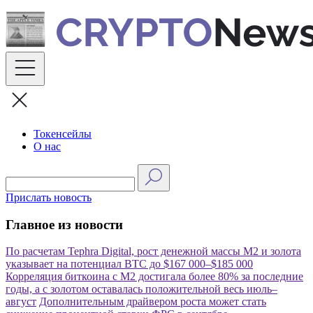
Skip
to
content
Токенсейлы
О нас
Прислать новость
Главное из новости
По расчетам Tephra Digital, рост денежной массы M2 и золота
указывает на потенциал BTC до $167 000–$185 000
Корреляция биткоина с M2 достигала более 80% за последние
годы, а с золотом оставалась положительной весь июль–
август
Дополнительным драйвером роста может стать