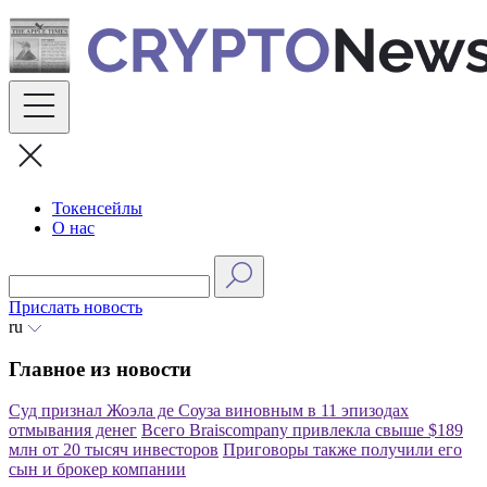
Skip
to
content
Токенсейлы
О нас
Прислать новость
ru
Главное из новости
Суд признал Жоэла де Соуза виновным в 11 эпизодах
отмывания денег
Всего Braiscompany привлекла свыше $189
млн от 20 тысяч инвесторов
Приговоры также получили его
сын и брокер компании