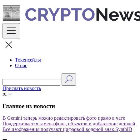
Skip
to
content
Токенсейлы
О нас
Прислать новость
ru
Главное из новости
В Gemini теперь можно редактировать фото прямо в чате
Поддерживается замена фона, объектов и добавление деталей
Все изображения получают цифровой водяной знак SynthID