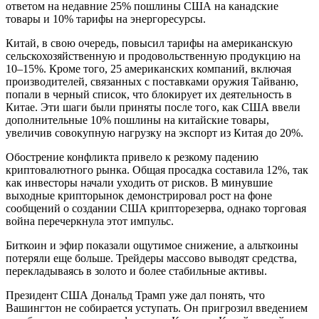
ответом на недавние 25% пошлины США на канадские
товары и 10% тарифы на энергоресурсы.
Китай, в свою очередь, повысил тарифы на американскую
сельскохозяйственную и продовольственную продукцию на
10–15%. Кроме того, 25 американских компаний, включая
производителей, связанных с поставками оружия Тайваню,
попали в черный список, что блокирует их деятельность в
Китае. Эти шаги были приняты после того, как США ввели
дополнительные 10% пошлины на китайские товары,
увеличив совокупную нагрузку на экспорт из Китая до 20%.
Обострение конфликта привело к резкому падению
криптовалютного рынка. Общая просадка составила 12%, так
как инвесторы начали уходить от рисков. В минувшие
выходные крипторынок демонстрировал рост на фоне
сообщений о создании США крипторезерва, однако торговая
война перечеркнула этот импульс.
Биткоин и эфир показали ощутимое снижение, а альткоины
потеряли еще больше. Трейдеры массово выводят средства,
перекладываясь в золото и более стабильные активы.
Президент США Дональд Трамп уже дал понять, что
Вашингтон не собирается уступать. Он пригрозил введением