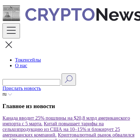
Skip
to
content
Токенсейлы
О нас
Прислать новость
ru
Главное из новости
Канада вводит 25% пошлины на $20,8 млрд американского
импорта с 5 марта.
Китай повышает тарифы на
сельхозпродукцию из США на 10–15% и блокирует 25
американских компаний.
Криптовалютный рынок обвалился