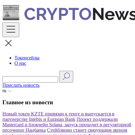
Skip
to
content
Токенсейлы
О нас
Прислать новость
ru
Главное из новости
Новый токен KZTE привязан к тенге и выпускается в
партнерстве Intebix и Eurasian Bank
Проект поддержали
Mastercard и блокчейн Solana, запуск проходит в регуляторной
песочнице Нацбанка
Стейблкоин станет связующим звеном