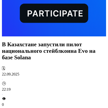
В Казахстане запустили пилот
национального стейблкоина Evo на
базе Solana
🗓️
22.09.2025
🕒
22:19
👁️
0