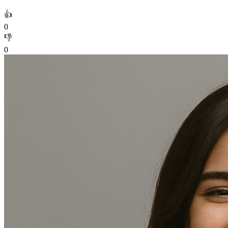
👍
0
👎
0