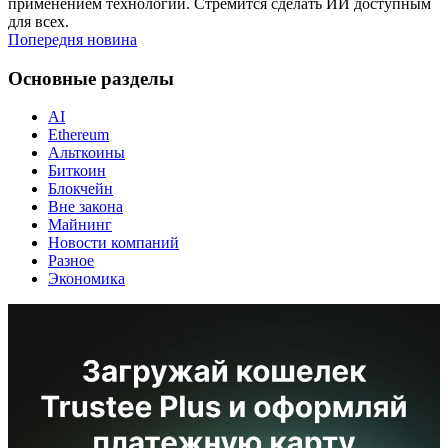
применением технологий. Стремится сделать ИИ доступным
для всех.
Попередня новина
Основные разделы
AI
Ethereum
Альткоины
Биткоин
Блокчейн
Вне закона
Майнинг
Новости компаний
Разное
Экономика