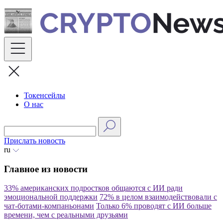
Skip
to
content
Токенсейлы
О нас
Прислать новость
ru
Главное из новости
33% американских подростков общаются с ИИ ради
эмоциональной поддержки
72% в целом взаимодействовали с
чат-ботами-компаньонами
Только 6% проводят с ИИ больше
времени, чем с реальными друзьями