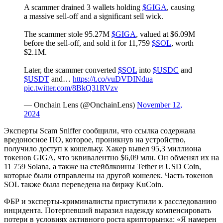
A scammer drained 3 wallets holding
$GIGA
, causing
a massive sell-off and a significant sell wick.
The scammer stole 95.27M
$GIGA
, valued at $6.09M
before the sell-off, and sold it for 11,759
$SOL
, worth
$2.1M.
Later, the scammer converted
$SOL
into
$USDC
and
$USDT
and…
https://t.co/vuDVDINdua
pic.twitter.com/8BkQ31RVzv
— Onchain Lens (@OnchainLens)
November 12,
2024
Эксперты Scam Sniffer сообщили, что ссылка содержала
вредоносное ПО, которое, проникнув на устройство,
получило доступ к кошельку. Хакер вывел 95,3 миллиона
токенов GIGA, что эквивалентно $6,09 млн. Он обменял их на
11 759 Solana, а также на стейблкоины Tether и USD Coin,
которые были отправлены на другой кошелек. Часть токенов
SOL также была переведена на биржу KuCoin.
ФБР и эксперты-криминалисты приступили к расследованию
инцидента. Потерпевший выразил надежду компенсировать
потери в условиях активного роста крипторынка: «Я намерен