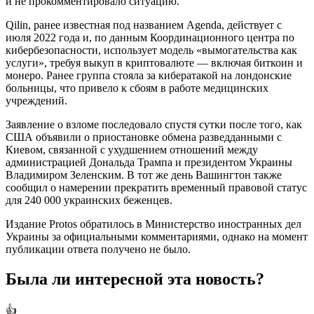
и не прокомментировало ситуацию.
Qilin, ранее известная под названием Agenda, действует с
июля 2022 года и, по данным Координационного центра по
кибербезопасности, использует модель «вымогательства как
услуги», требуя выкуп в криптовалюте — включая биткоин и
монеро. Ранее группа стояла за кибератакой на лондонские
больницы, что привело к сбоям в работе медицинских
учреждений.
Заявление о взломе последовало спустя сутки после того, как
США объявили о приостановке обмена разведданными с
Киевом, связанной с ухудшением отношений между
администрацией Дональда Трампа и президентом Украины
Владимиром Зеленским. В тот же день Вашингтон также
сообщил о намерении прекратить временный правовой статус
для 240 000 украинских беженцев.
Издание Protos обратилось в Министерство иностранных дел
Украины за официальными комментариями, однако на момент
публикации ответа получено не было.
Была ли интересной эта новость?
👍