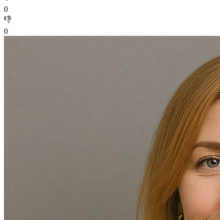
0
👎
0