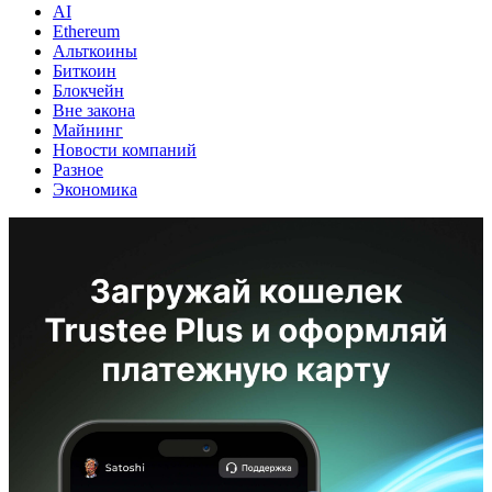
AI
Ethereum
Альткоины
Биткоин
Блокчейн
Вне закона
Майнинг
Новости компаний
Разное
Экономика