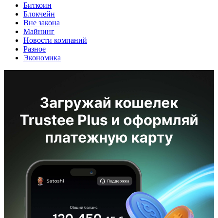
Биткоин
Блокчейн
Вне закона
Майнинг
Новости компаний
Разное
Экономика