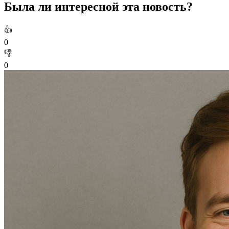
Была ли интересной эта новость?
👍
0
👎
0