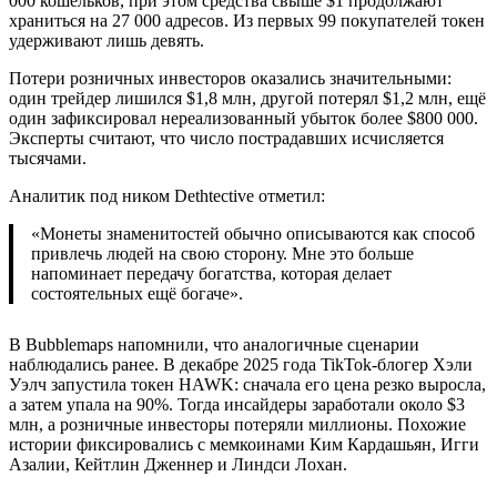
000 кошельков, при этом средства свыше $1 продолжают
храниться на 27 000 адресов. Из первых 99 покупателей токен
удерживают лишь девять.
Потери розничных инвесторов оказались значительными:
один трейдер лишился $1,8 млн, другой потерял $1,2 млн, ещё
один зафиксировал нереализованный убыток более $800 000.
Эксперты считают, что число пострадавших исчисляется
тысячами.
Аналитик под ником Dethtective отметил:
«Монеты знаменитостей обычно описываются как способ
привлечь людей на свою сторону. Мне это больше
напоминает передачу богатства, которая делает
состоятельных ещё богаче».
В Bubblemaps напомнили, что аналогичные сценарии
наблюдались ранее. В декабре 2025 года TikTok-блогер Хэли
Уэлч запустила токен HAWK: сначала его цена резко выросла,
а затем упала на 90%. Тогда инсайдеры заработали около $3
млн, а розничные инвесторы потеряли миллионы. Похожие
истории фиксировались с мемкоинами Ким Кардашьян, Игги
Азалии, Кейтлин Дженнер и Линдси Лохан.