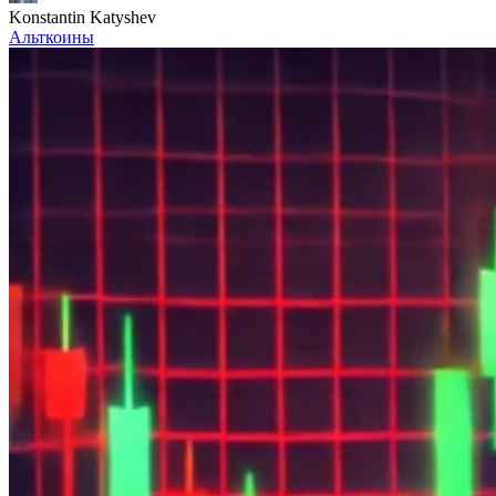
Konstantin Katyshev
Альткоины