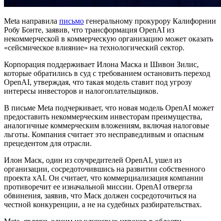
Meta направила
письмо
генеральному прокурору Калифорнии
Робу Бонте, заявив, что трансформация OpenAI из
некоммерческой в коммерческую организацию может оказать
«сейсмическое влияние» на технологический сектор.
Корпорация поддерживает Илона Маска и Шивон Зилис,
которые обратились в суд с требованием остановить переход
OpenAI, утверждая, что такая модель ставит под угрозу
интересы инвесторов и налогоплательщиков.
В письме Meta подчеркивает, что новая модель OpenAI может
предоставить некоммерческим инвесторам преимущества,
аналогичные коммерческим вложениям, включая налоговые
льготы. Компания считает это несправедливым и опасным
прецедентом для отрасли.
Илон Маск, один из соучредителей OpenAI, ушел из
организации, сосредоточившись на развитии собственного
проекта xAI. Он считает, что коммерциализация компании
противоречит ее изначальной миссии. OpenAI отвергла
обвинения, заявив, что Маск должен сосредоточиться на
честной конкуренции, а не на судебных разбирательствах.