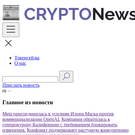
Skip
to
content
Токенсейлы
О нас
Прислать новость
ru
Главное из новости
Meta присоединилась к усилиям Илона Маска против
коммерциализации OpenAI.
Компания обратилась к
генпрокурору Калифорнии с требованием блокировать
изменения.
Конфликт подчеркивает растущую конкуренцию