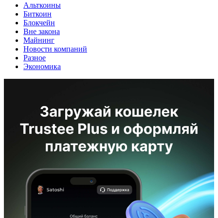
Альткоины
Биткоин
Блокчейн
Вне закона
Майнинг
Новости компаний
Разное
Экономика