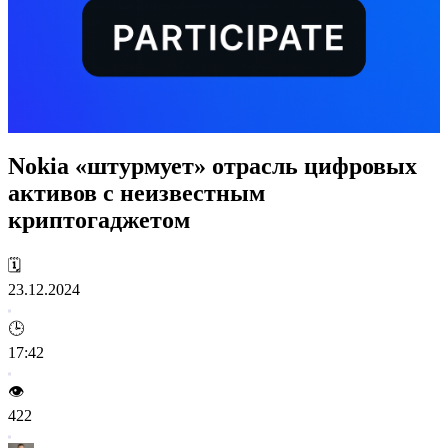
Nokia «штурмует» отрасль цифровых
активов с неизвестным
криптогаджетом
🗓️
23.12.2024
🕒
17:42
👁️
422