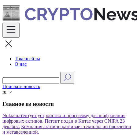
Skip
to
content
Токенсейлы
О нас
Прислать новость
ru
Главное из новости
Nokia патентует устройство и программу для шифрования
цифровых активов.
Патент подан в Китае через CNIPA 23
декабря.
Компания активно развивает технологии блокчейна
и метавселенной.