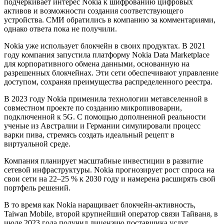
подчеркивает интерес Nokia к шифрованию цифровых
активов и возможности создания соответствующего
устройства. СМИ обратились в компанию за комментариями,
однако ответа пока не получили.
Nokia уже использует блокчейн в своих продуктах. В 2021
году компания запустила платформу Nokia Data Marketplace
для корпоративного обмена данными, основанную на
разрешенных блокчейнах. Эти сети обеспечивают управление
доступом, сохраняя преимущества распределенного реестра.
В 2023 году Nokia применила технологии метавселенной в
совместном проекте по созданию микропивоварни,
подключенной к 5G. С помощью дополненной реальности
ученые из Австралии и Германии симулировали процесс
варки пива, стремясь создать идеальный рецепт в
виртуальной среде.
Компания планирует масштабные инвестиции в развитие
сетевой инфраструктуры. Nokia прогнозирует рост спроса на
свои сети на 22–25 % к 2030 году и намерена расширять свой
портфель решений.
В то время как Nokia наращивает блокчейн-активность,
Taiwan Mobile, второй крупнейший оператор связи Тайваня, в
июле 2023 года получил лицензию поставщика услуг