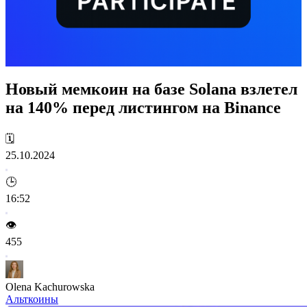
Новый мемкоин на базе Solana взлетел
на 140% перед листингом на Binance
🗓️
25.10.2024
🕒
16:52
👁️
455
Olena Kachurowska
Альткоины