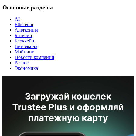
Основные разделы
AI
Ethereum
Альткоины
Биткоин
Блокчейн
Вне закона
Майнинг
Новости компаний
Разное
Экономика