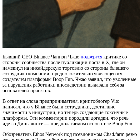
Бывший CEO Binance Чанпэн Чжао
подвергся
критике со
стороны сообщества после публикации поста в X, где он
намекнул на инсайдерскую торговлю со стороны бывшего
сотрудника компании, предположительно являющегося
создателем платформы Boop Fun. Чжао заявил, что уволенные
за нарушения работники впоследствии выдавали себя за
основателей проектов.
В ответ на слова предпринимателя, криптоблогер Vito
написал, что у Binance были сотрудники, достигшие
значимости в индустрии, но теперь создающие токсичные
платформы. Эти комментарии породили догадки, что речь
идет о Дингалинге — предполагаемом основателе Boop Fun.
Обозреватель Ethos Network под псевдонимом Chad.farm резко
раскритиковал Чжао, обвинив его в «теневых практиках» и