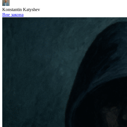
Konstantin Katyshev
Вне закона