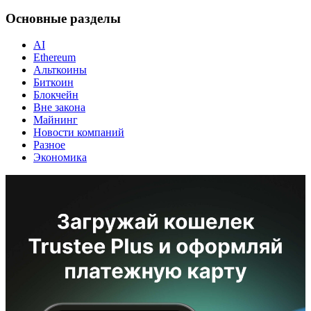
Основные разделы
AI
Ethereum
Альткоины
Биткоин
Блокчейн
Вне закона
Майнинг
Новости компаний
Разное
Экономика