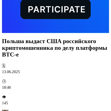
Польшa выдаст США российского
криптомошенника по делу платформы
BTC-e
🗓️
13.06.2025
🕒
18:46
👁️
145