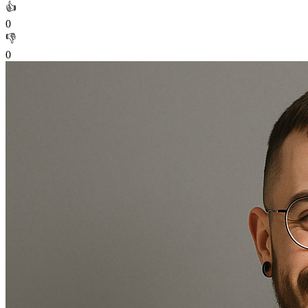
👍
0
👎
0