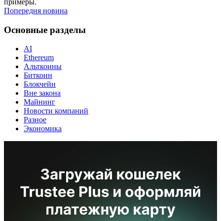
примеры.
Попередня новина
Основные разделы
AI
Ethereum
Альткоины
Биткоин
Блокчейн
Вне закона
Майнинг
Новости компаний
Разное
Экономика