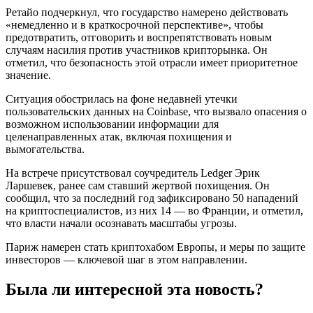
Ретайо подчеркнул, что государство намерено действовать
«немедленно и в краткосрочной перспективе», чтобы
предотвратить, отговорить и воспрепятствовать новым
случаям насилия против участников крипторынка. Он
отметил, что безопасность этой отрасли имеет приоритетное
значение.
Ситуация обострилась на фоне недавней утечки
пользовательских данных на Coinbase, что вызвало опасения о
возможном использовании информации для
целенаправленных атак, включая похищения и
вымогательства.
На встрече присутствовал соучредитель Ledger Эрик
Ларшевек, ранее сам ставший жертвой похищения. Он
сообщил, что за последний год зафиксировано 50 нападений
на криптоспециалистов, из них 14 — во Франции, и отметил,
что власти начали осознавать масштабы угрозы.
Париж намерен стать криптохабом Европы, и меры по защите
инвесторов — ключевой шаг в этом направлении.
Была ли интересной эта новость?