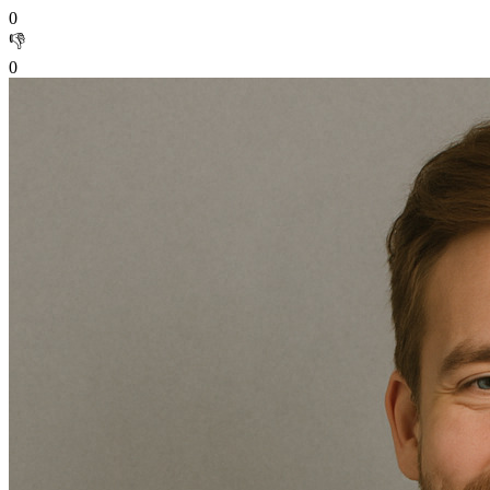
0
👎
0