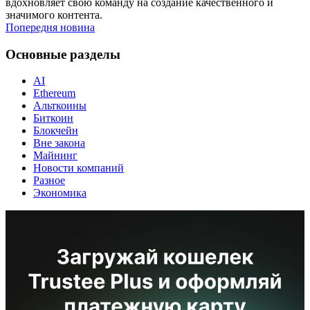
вдохновляет свою команду на создание качественного и
значимого контента.
Попередня новина
Основные разделы
AI
Ethereum
Альткоины
Биткоин
Блокчейн
Вне закона
Майнинг
Новости компаний
Разное
Экономика