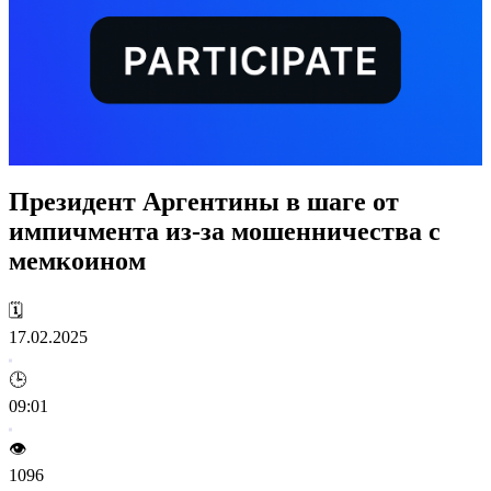
Президент Аргентины в шаге от
импичмента из-за мошенничества с
мемкоином
🗓️
17.02.2025
🕒
09:01
👁️
1096