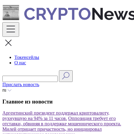
Skip
to
content
Токенсейлы
О нас
Прислать новость
ru
Главное из новости
Аргентинский президент поддержал криптовалюту,
рухнувшую на 94% за 11 часов.
Оппозиция требует его
отставки, обвиняя в поддержке мошеннического проекта.
Милей отрицает причастность, но инициировал