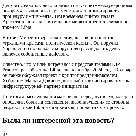
Депутат Леандро Санторо назвал ситуацию «международным
позором», заявив, что парламент должен инициировать
процедуру импичмента. Тем временем финтех-палата
Аргентины признала возможное мошенничество, связанное с
токеном Libra.
В ответ Милей отверг обвинения, назвав оппонентов
«грязными крысами политической касты». Он поручил
Управлению по борьбе с коррупцией расследовать дело,
включая собственные действия.
Известно, что Милей встречался с представителями KIP
Protocol, разработчика Libra, еще в октябре 2024 года. В январе
он также обсуждал проект с криптопредпринимателем
Хейденом Марком Дэвисом, который позиционировался как
инфраструктурный партнер инициативы.
По итогам расследования материалы передадут в суд, который
определит, были ли совершены правонарушения со стороны
разработчиков Libra и чиновников, причастных к проекту.
Была ли интересной эта новость?
👍