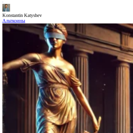
Konstantin Katyshev
Альткоины