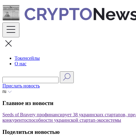
Skip
to
content
Токенсейлы
О нас
Прислать новость
ru
Главное из новости
Seeds of Bravery профинансирует 38 украинских стартапов, пр
конкурентоспособности украинской стартап-экосистемы
Поделиться новостью