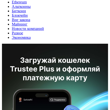
Ethereum
Альткоины
Биткоин
Блокчейн
Вне закона
Майнинг
Новости компаний
Разное
Экономика