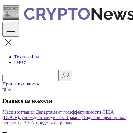
Skip
to
content
Токенсейлы
О нас
Прислать новость
ru
Главное из новости
Маск возглавил Департамент госэффективности США
(DOGE), учрежденный указом Трампа
Dogecoin среагировал
ростом на 7,5%, продолжив ралли