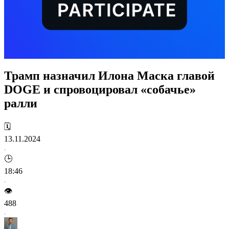
Трамп назначил Илона Маска главой
DOGE и спровоцировал «собачье»
ралли
🗓️
13.11.2024
🕒
18:46
👁️
488