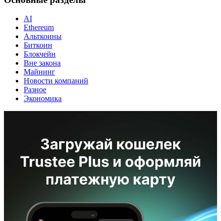
AI
Ethereum
Альткоины
Биткоин
Блокчейн
Вне закона
Майнинг
Новости компаний
Разное
Экономика