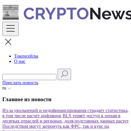
Skip
to
content
Токенсейлы
О нас
Прислать новость
ru
Главное из новости
Из-за увольнений и недофинансирования страдает статистика,
в том числе расчет инфляции
BLS теряет доступ к ценам в
десятках отраслей и регионах, доля подставных данных растет
Последствия могут затронуть как ФРС, так и курс на