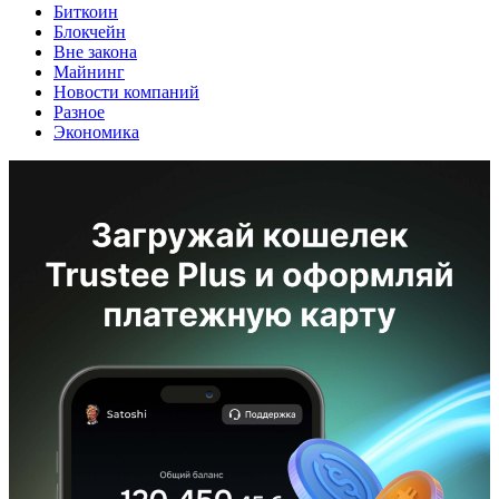
Биткоин
Блокчейн
Вне закона
Майнинг
Новости компаний
Разное
Экономика