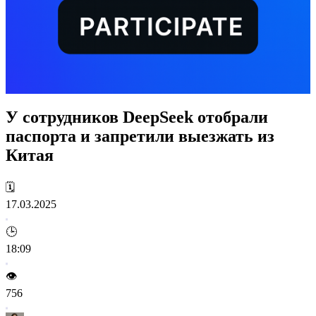
У сотрудников DeepSeek отобрали
паспорта и запретили выезжать из
Китая
🗓️
17.03.2025
🕒
18:09
👁️
756