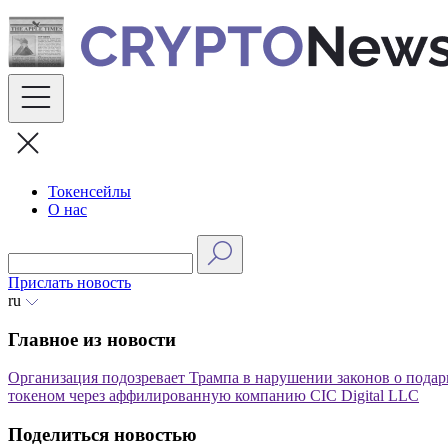
Skip
to
content
Токенсейлы
О нас
Прислать новость
ru
Главное из новости
Организация подозревает Трампа в нарушении законов о подар
токеном через аффилированную компанию CIC Digital LLC
Поделиться новостью