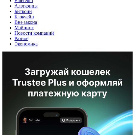
Ethereum
Альткоины
Биткоин
Блокчейн
Вне закона
Майнинг
Новости компаний
Разное
Экономика