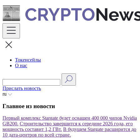
Skip
to
content
Токенсейлы
О нас
Прислать новость
ru
Главное из новости
Первый комплекс Stargate будет оснащен 400 000 чипов Nvidia
GB200.
Строительство завершится к середине 2026 года, его
мощность составит 1,2 ГВт.
В будущем Stargate расширится до
10 дата-центров по всей стране.