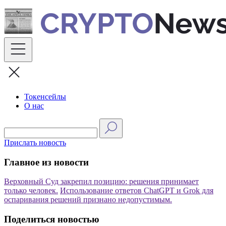
Skip
to
content
Токенсейлы
О нас
Прислать новость
Главное из новости
Верховный Суд закрепил позицию: решения принимает
только человек.
Использование ответов ChatGPT и Grok для
оспаривания решений признано недопустимым.
Поделиться новостью