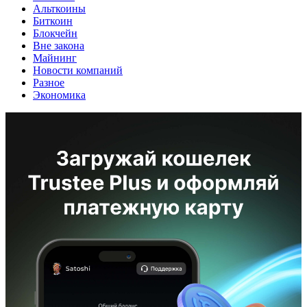
Альткоины
Биткоин
Блокчейн
Вне закона
Майнинг
Новости компаний
Разное
Экономика