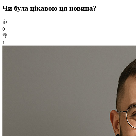
Чи була цікавою ця новина?
👍
0
👎
1