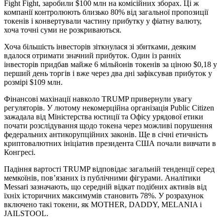
Fight Fight, заробили $100 млн на комісійних зборах. Ці ж
компанії контролюють близько 80% від загальної пропозиції
токенів і конвертували частину прибутку у фіатну валюту,
хоча точні суми не розкриваються.
Хоча більшість інвесторів зіткнулася зі збитками, деяким
вдалося отримати значний прибуток. Один із ранніх
інвесторів придбав майже 6 мільйонів токенів за ціною $0,18 у
перший день торгів і вже через два дні зафіксував прибуток у
розмірі $109 млн.
Фінансові махінації навколо TRUMP привернули увагу
регуляторів. У лютому некомерційна організація Public Citizen
зажадала від Міністерства юстиції та Офісу урядової етики
почати розслідування щодо токена через можливі порушення
федеральних антикорупційних законів. Ще в січні етичність
криптовалютних ініціатив президента США почали вивчати в
Конгресі.
Падіння вартості TRUMP відповідає загальній тенденції серед
мемкоїнів, пов’язаних із публічними фігурами. Аналітики
Messari зазначають, що середній відкат подібних активів від
їхніх історичних максимумів становить 78%. У розрахунок
включено такі токени, як MOTHER, DADDY, MELANIA і
JAILSTOOL.