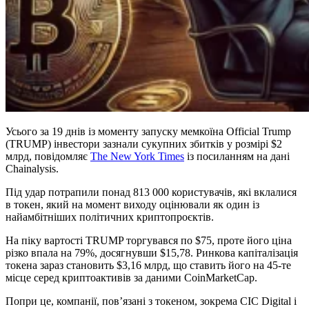
Усього за 19 днів із моменту запуску мемкоїна Official Trump
(TRUMP) інвестори зазнали сукупних збитків у розмірі $2
млрд, повідомляє
The New York Times
із посиланням на дані
Chainalysis.
Під удар потрапили понад 813 000 користувачів, які вклалися
в токен, який на момент виходу оцінювали як один із
найамбітніших політичних криптопроєктів.
На піку вартості TRUMP торгувався по $75, проте його ціна
різко впала на 79%, досягнувши $15,78. Ринкова капіталізація
токена зараз становить $3,16 млрд, що ставить його на 45-те
місце серед криптоактивів за даними CoinMarketCap.
Попри це, компанії, пов’язані з токеном, зокрема CIC Digital і