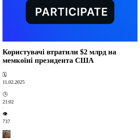
Користувачі втратили $2 млрд на
мемкоїні президента США
🗓️
11.02.2025
🕒
21:02
👁️
737