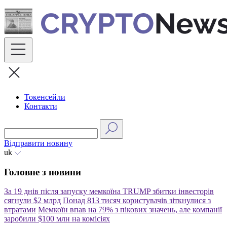
Skip
to
content
Токенсейли
Контакти
Відправити новину
uk
Головне з новини
За 19 днів після запуску мемкоїна TRUMP збитки інвесторів
сягнули $2 млрд
Понад 813 тисяч користувачів зіткнулися з
втратами
Мемкоїн впав на 79% з пікових значень, але компанії
заробили $100 млн на комісіях