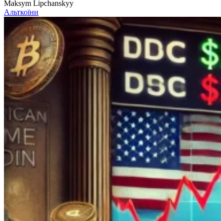
Maksym Lipchanskyy
Альткоїни