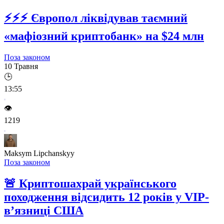
⚡⚡⚡
Європол ліквідував таємний
«мафіозний криптобанк» на $24 млн
Поза законом
10 Травня
🕒
13:55
👁️
1219
Maksym Lipchanskyy
Поза законом
🚨
Криптошахрай українського
походження відсидить 12 років у VIP-
в’язниці США