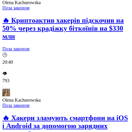
Olena Kachurowska
Поза законом
🔥
Криптоактив хакерів підскочив на
50% через крадіжку біткоїнів на $330
млн
Поза законом
🕒
20:40
👁️
793
Olena Kachurowska
Поза законом
🔥
Хакери зламують смартфони на iOS
і Android за допомогою зарядних