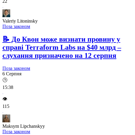
22
Valeriy Litoninsky
Поза законом
📝
До Квон може визнати провину у
справі Terraform Labs на $40 млрд –
слухання призначено на 12 серпня
Поза законом
6 Серпня
🕒
15:38
👁️
115
Maksym Lipchanskyy
Поза законом