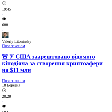
🕒
19:45
👁️
688
Valeriy Litoninsky
Поза законом
🚨
У США заарештовано відомого
кінодіяча за створення криптоафери
на $11 млн
Поза законом
18 Березня
🕒
20:29
👁️