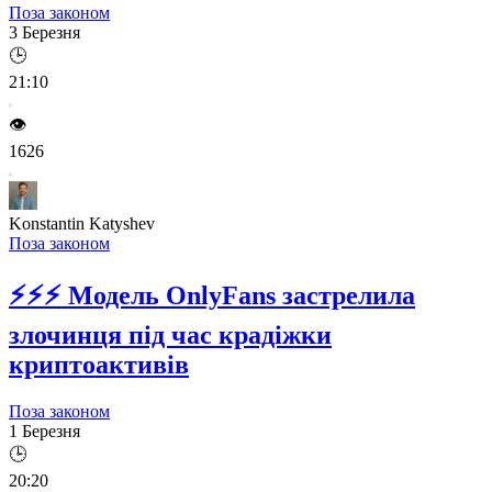
Поза законом
3 Березня
🕒
21:10
👁️
1626
Konstantin Katyshev
Поза законом
⚡⚡⚡
Модель OnlyFans застрелила
злочинця під час крадіжки
криптоактивів
Поза законом
1 Березня
🕒
20:20