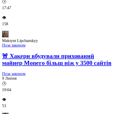
🕒
17:47
👁️
158
Maksym Lipchanskyy
Поза законом
🚨
Хакери вбудували прихований
майнер Monero більш ніж у 3500 сайтів
Поза законом
9 Липня
🕒
19:04
👁️
53