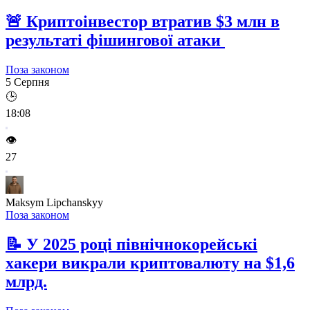
🚨
Криптоінвестор втратив $3 млн в
результаті фішингової атаки
Поза законом
5 Серпня
🕒
18:08
👁️
27
Maksym Lipchanskyy
Поза законом
📝
У 2025 році північнокорейські
хакери викрали криптовалюту на $1,6
млрд.