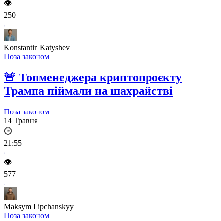
👁️
250
Konstantin Katyshev
Поза законом
🚨
Топменеджера криптопроєкту
Трампа піймали на шахрайстві
Поза законом
14 Травня
🕒
21:55
👁️
577
Maksym Lipchanskyy
Поза законом