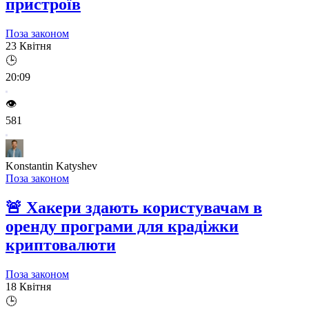
пристроїв
Поза законом
23 Квітня
🕒
20:09
👁️
581
Konstantin Katyshev
Поза законом
🚨
Хакери здають користувачам в
оренду програми для крадіжки
криптовалюти
Поза законом
18 Квітня
🕒