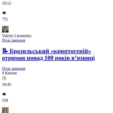
19:12
👁️
751
Valeriy Litoninsky
Поза законом
📝
Бразильський «криптогеній»
отримав понад 100 років в’язниці
Поза законом
9 Квітня
🕒
18:45
👁️
558