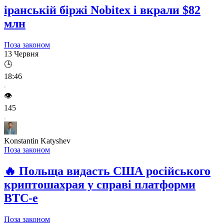
іранській біржі Nobitex і вкрали $82
млн
Поза законом
13 Червня
🕒
18:46
👁️
145
Konstantin Katyshev
Поза законом
🔥
Польща видасть США російського
криптошахрая у справі платформи
BTC-e
Поза законом