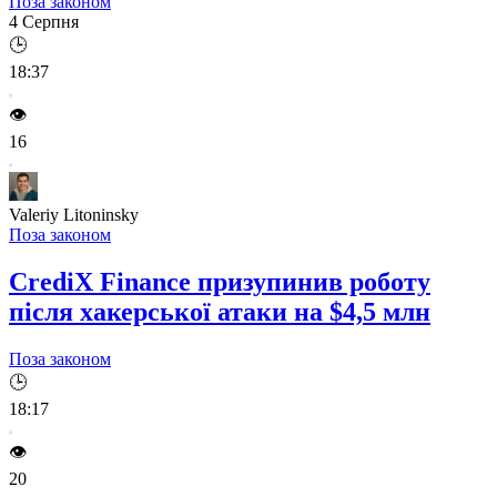
Поза законом
4 Серпня
🕒
18:37
👁️
16
Valeriy Litoninsky
Поза законом
CrediX Finance призупинив роботу
після хакерської атаки на $4,5 млн
Поза законом
🕒
18:17
👁️
20