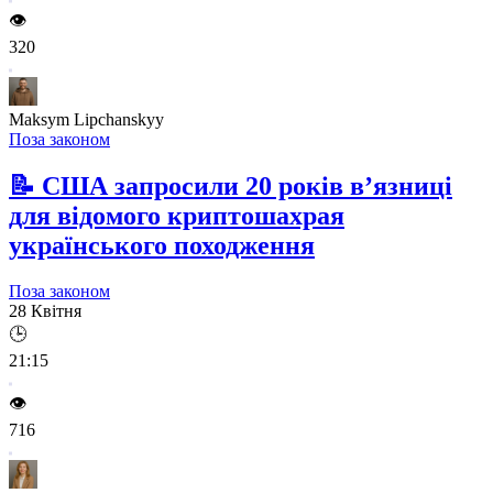
👁️
320
Maksym Lipchanskyy
Поза законом
📝
США запросили 20 років в’язниці
для відомого криптошахрая
українського походження
Поза законом
28 Квітня
🕒
21:15
👁️
716