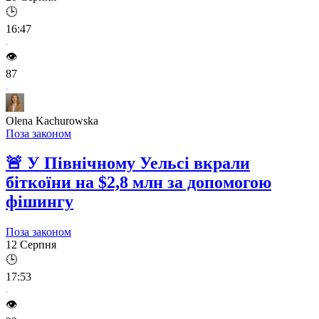
🕒
16:47
👁️
87
Olena Kachurowska
Поза законом
🚨
У Північному Уельсі вкрали
біткоїни на $2,8 млн за допомогою
фішингу
Поза законом
12 Серпня
🕒
17:53
👁️