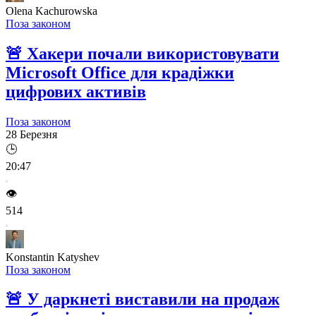
Olena Kachurowska
Поза законом
🚨
Хакери почали використовувати
Microsoft Office для крадіжки
цифрових активів
Поза законом
28 Березня
🕒
20:47
👁️
514
Konstantin Katyshev
Поза законом
🚨
У даркнеті виставили на продаж