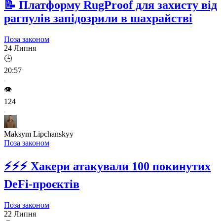
📝
Платформу RugProof для захисту від
рагпулів запідозрили в шахрайстві
Поза законом
24 Липня
🕒
20:57
👁️
124
Maksym Lipchanskyy
Поза законом
⚡⚡⚡
Хакери атакували 100 покинутих
DeFi-проєктів
Поза законом
22 Липня