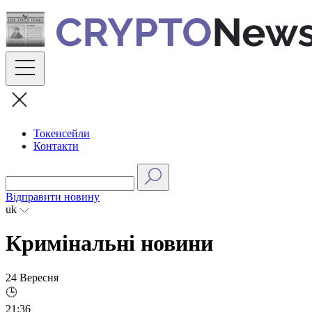
Skip
to
content
Токенсейли
Контакти
Відправити новину
uk
Кримінальні новини
24 Вересня
🕒
21:36