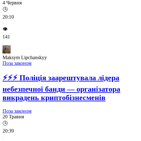
4 Червня
🕒
20:10
👁️
141
Maksym Lipchanskyy
Поза законом
⚡⚡⚡
Поліція заарештувала лідера
небезпечної банди — організатора
викрадень криптобізнесменів
Поза законом
20 Травня
🕒
20:39