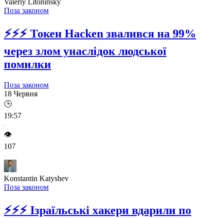
Valeriy Litoninsky
Поза законом
⚡⚡⚡
Токен Hacken звалився на 99%
через злом унаслідок людської
помилки
Поза законом
18 Червня
🕒
19:57
👁️
107
Konstantin Katyshev
Поза законом
⚡⚡⚡
Ізраїльські хакери вдарили по