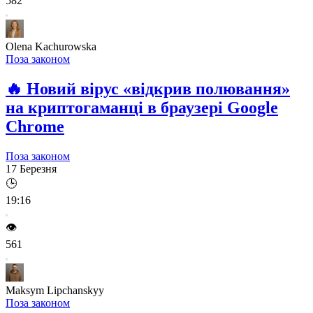
582
Olena Kachurowska
Поза законом
🔥
Новий вірус «відкрив полювання»
на криптогаманці в браузері Google
Chrome
Поза законом
17 Березня
🕒
19:16
👁️
561
Maksym Lipchanskyy
Поза законом