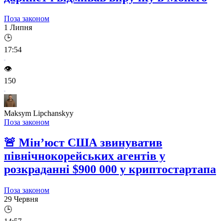
Поза законом
1 Липня
🕒
17:54
👁️
150
Maksym Lipchanskyy
Поза законом
🚨
Мін’юст США звинуватив
північнокорейських агентів у
розкраданні $900 000 у криптостартапа
Поза законом
29 Червня
🕒