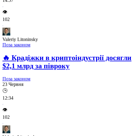
14:57
👁️
102
Valeriy Litoninsky
Поза законом
🔥
Крадіжки в криптоіндустрії досягли
$2,1 млрд за півроку
Поза законом
23 Червня
🕒
12:34
👁️
102