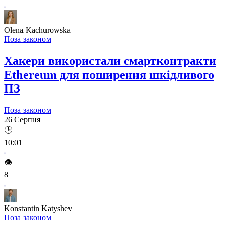
Olena Kachurowska
Поза законом
Хакери використали смартконтракти
Ethereum для поширення шкідливого
ПЗ
Поза законом
26 Серпня
🕒
10:01
👁️
8
Konstantin Katyshev
Поза законом