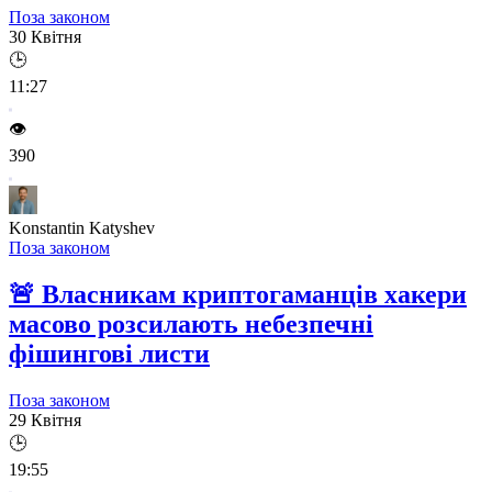
Поза законом
30 Квітня
🕒
11:27
👁️
390
Konstantin Katyshev
Поза законом
🚨
Власникам криптогаманців хакери
масово розсилають небезпечні
фішингові листи
Поза законом
29 Квітня
🕒
19:55