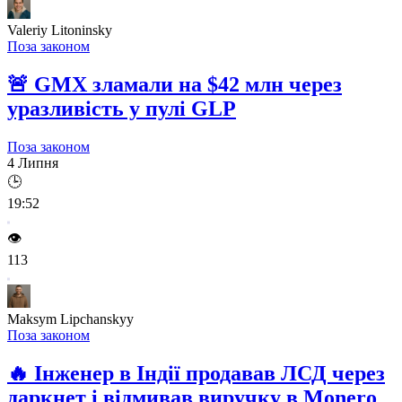
Valeriy Litoninsky
Поза законом
🚨
GMX зламали на $42 млн через
уразливість у пулі GLP
Поза законом
4 Липня
🕒
19:52
👁️
113
Maksym Lipchanskyy
Поза законом
🔥
Інженер в Індії продавав ЛСД через
даркнет і відмивав виручку в Monero