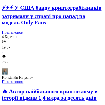
⚡⚡⚡
У США банду криптограбіжників
затримали у справі про напад на
модель Only Fans
Поза законом
4 Березня
🕒
19:57
👁️
786
Konstantin Katyshev
Поза законом
🔥
Автор найбільшого криптозлому в
історії відмив 1,4 млрд за десять днів