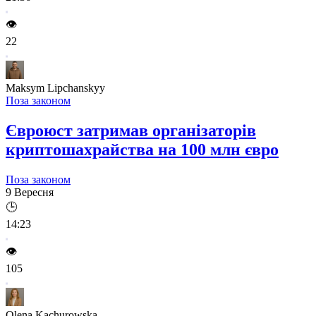
👁️
22
Maksym Lipchanskyy
Поза законом
Євроюст затримав організаторів
криптошахрайства на 100 млн євро
Поза законом
9 Вересня
🕒
14:23
👁️
105
Olena Kachurowska