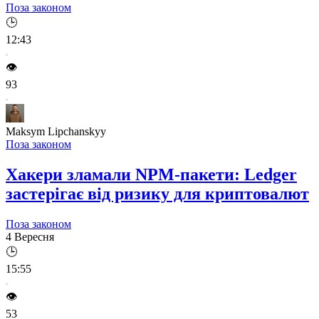
Поза законом
🕒
12:43
👁️
93
Maksym Lipchanskyy
Поза законом
Хакери зламали NPM-пакети: Ledger
застерігає від ризику для криптовалют
Поза законом
4 Вересня
🕒
15:55
👁️
53