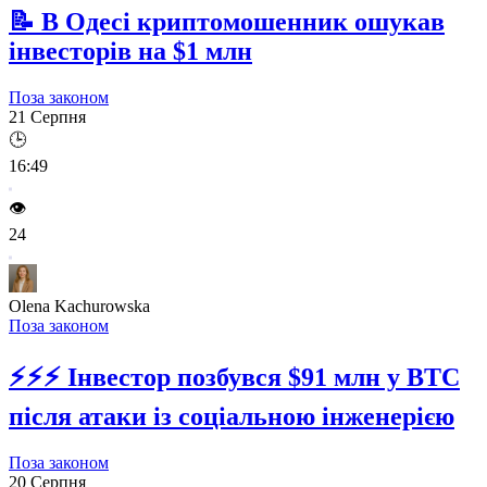
📝
В Одесі криптомошенник ошукав
інвесторів на $1 млн
Поза законом
21 Серпня
🕒
16:49
👁️
24
Olena Kachurowska
Поза законом
⚡⚡⚡
Інвестор позбувся $91 млн у BTC
після атаки із соціальною інженерією
Поза законом
20 Серпня