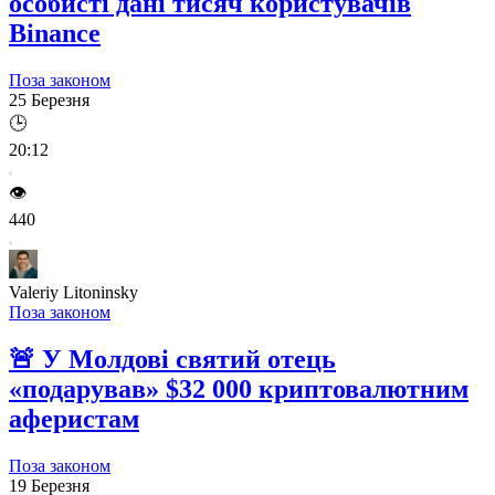
особисті дані тисяч користувачів
Binance
Поза законом
25 Березня
🕒
20:12
👁️
440
Valeriy Litoninsky
Поза законом
🚨
У Молдові святий отець
«подарував» $32 000 криптовалютним
аферистам
Поза законом
19 Березня