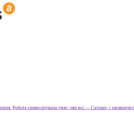
дення.
Робота символізувала ідею «ми всі — Сатоші» і таємничість