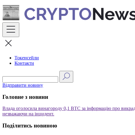
Skip
to
content
Токенсейли
Контакти
Відправити новину
Головне з новини
Влада оголосила винагороду 0,1 BTC за інформацію про викра
незважаючи на інцидент.
Поділитись новиною