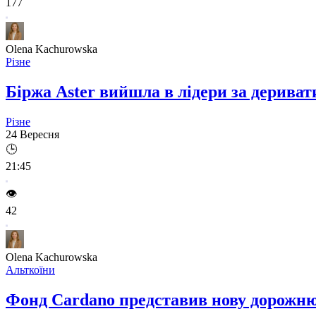
177
Olena Kachurowska
Різне
Біржа Aster вийшла в лідери за дериват
Різне
24 Вересня
🕒
21:45
👁️
42
Olena Kachurowska
Альткоїни
Фонд Cardano представив нову дорожню 