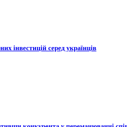
их інвестицій серед українців
ативши конкурента у переманюванні спів