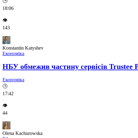
🕒
18:06
👁️
143
Konstantin Katyshev
Економіка
НБУ обмежив частину сервісів Trustee P
Економіка
🕒
17:42
👁️
44
Olena Kachurowska