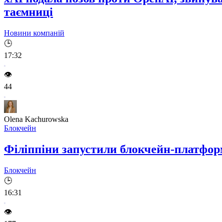
таємниці
Новини компаній
🕒
17:32
👁️
44
Olena Kachurowska
Блокчейн
Філіппіни запустили блокчейн-платформ
Блокчейн
🕒
16:31
👁️