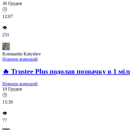
30 Грудня
🕒
12:07
👁️
231
Konstantin Katyshev
Новини компаній
🔥
Trustee Plus подолав позначку в 1 мі
Новини компаній
10 Грудня
🕒
15:39
👁️
77