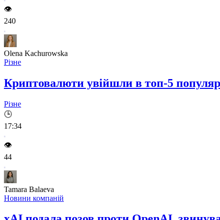
👁️
240
Olena Kachurowska
Різне
Криптовалюти увійшли в топ-5 популярн
Різне
🕒
17:34
👁️
44
Tamara Balaeva
Новини компаній
xAI подала позов проти OpenAI, звинув