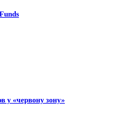
 Funds
ов у «червону зону»