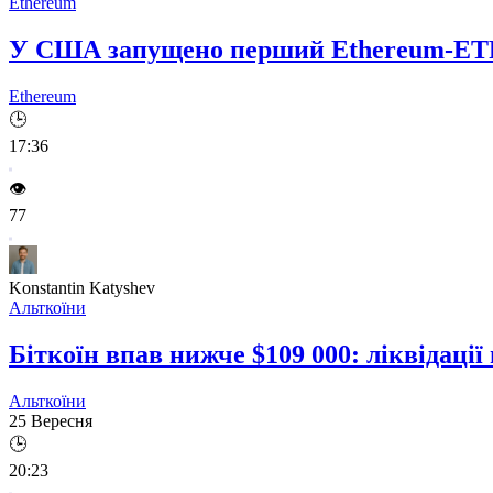
Ethereum
У США запущено перший Ethereum-ETF з
Ethereum
🕒
17:36
👁️
77
Konstantin Katyshev
Альткоїни
Біткоїн впав нижче $109 000: ліквідаці
Альткоїни
25 Вересня
🕒
20:23