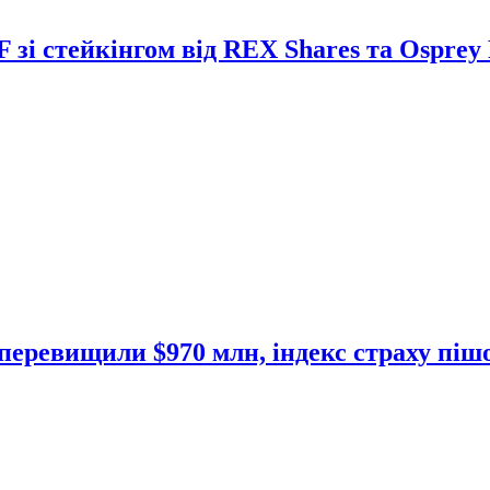
і стейкінгом від REX Shares та Osprey
ї перевищили $970 млн, індекс страху піш