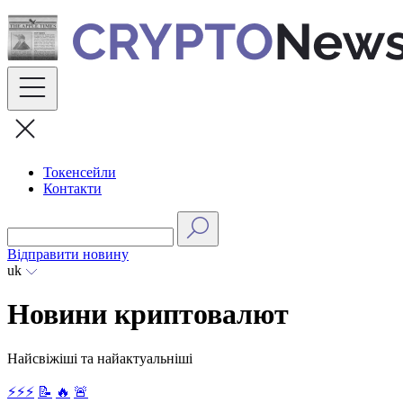
Skip
to
content
Токенсейли
Контакти
Відправити новину
uk
Новини криптовалют
Найсвіжіші та найактуальніші
⚡⚡⚡
📝
🔥
🚨