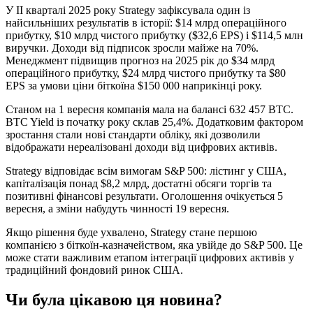
У II кварталі 2025 року Strategy зафіксувала один із
найсильніших результатів в історії: $14 млрд операційного
прибутку, $10 млрд чистого прибутку ($32,6 EPS) і $114,5 млн
виручки. Доходи від підписок зросли майже на 70%.
Менеджмент підвищив прогноз на 2025 рік до $34 млрд
операційного прибутку, $24 млрд чистого прибутку та $80
EPS за умови ціни біткоїна $150 000 наприкінці року.
Станом на 1 вересня компанія мала на балансі 632 457 BTC.
BTC Yield із початку року склав 25,4%. Додатковим фактором
зростання стали нові стандарти обліку, які дозволили
відображати нереалізовані доходи від цифрових активів.
Strategy відповідає всім вимогам S&P 500: лістинг у США,
капіталізація понад $8,2 млрд, достатні обсяги торгів та
позитивні фінансові результати. Оголошення очікується 5
вересня, а зміни набудуть чинності 19 вересня.
Якщо рішення буде ухвалено, Strategy стане першою
компанією з біткоїн-казначейством, яка увійде до S&P 500. Це
може стати важливим етапом інтеграції цифрових активів у
традиційний фондовий ринок США.
Чи була цікавою ця новина?