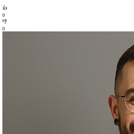
👍
0
👎
0