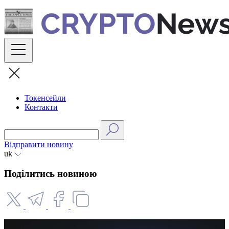
Skip
to
content
Токенсейли
Контакти
Відправити новину
uk
Поділитись новиною