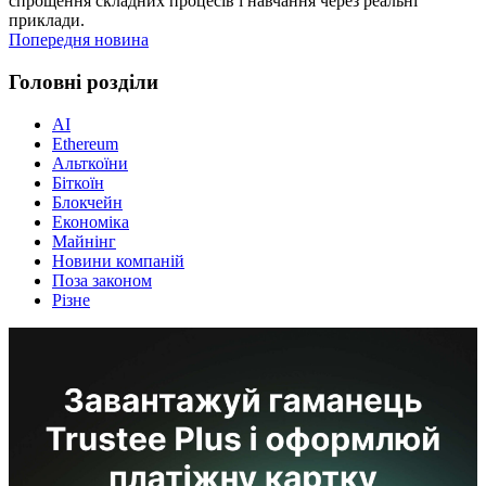
спрощення складних процесів і навчання через реальні
приклади.
Попередня новина
Головні розділи
AI
Ethereum
Альткоїни
Біткоїн
Блокчейн
Економіка
Майнінг
Новини компаній
Поза законом
Різне