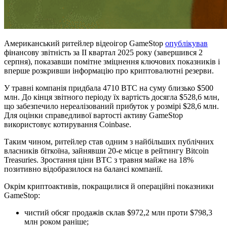
Американський ритейлер відеоігор GameStop
опублікував
фінансову звітність за II квартал 2025 року (завершився 2
серпня), показавши помітне зміцнення ключових показників і
вперше розкривши інформацію про криптовалютні резерви.
У травні компанія придбала 4710 BTC на суму близько $500
млн. До кінця звітного періоду їх вартість досягла $528,6 млн,
що забезпечило нереалізований прибуток у розмірі $28,6 млн.
Для оцінки справедливої вартості активу GameStop
використовує котирування Coinbase.
Таким чином, ритейлер став одним з найбільших публічних
власників біткоїна, зайнявши 20-е місце в рейтингу Bitcoin
Treasuries. Зростання ціни BTC з травня майже на 18%
позитивно відобразилося на балансі компанії.
Окрім криптоактивів, покращилися й операційні показники
GameStop:
чистий обсяг продажів склав $972,2 млн проти $798,3
млн роком раніше;