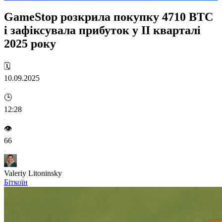
GameStop розкрила покупку 4710 BTC
і зафіксувала прибуток у II кварталі
2025 року
🗓️
10.09.2025
🕒
12:28
👁️
66
Valeriy Litoninsky
Біткоїн