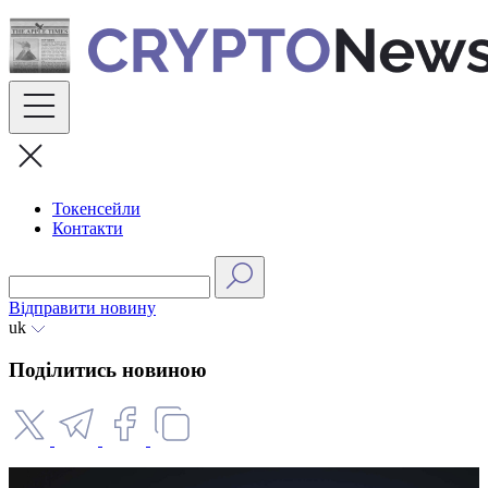
Skip
to
content
Токенсейли
Контакти
Відправити новину
uk
Поділитись новиною