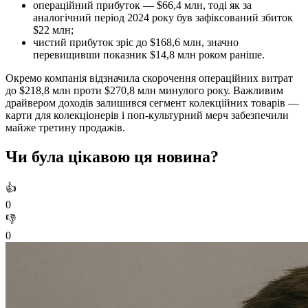
операційний прибуток — $66,4 млн, тоді як за
аналогічний період 2024 року був зафіксований збиток
$22 млн;
чистий прибуток зріс до $168,6 млн, значно
перевищивши показник $14,8 млн роком раніше.
Окремо компанія відзначила скорочення операційних витрат
до $218,8 млн проти $270,8 млн минулого року. Важливим
драйвером доходів залишився сегмент колекційних товарів —
карти для колекціонерів і поп-культурний мерч забезпечили
майже третину продажів.
Чи була цікавою ця новина?
👍
0
👎
0