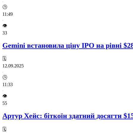
🕒
11:49
👁️
33
Gemini встановила ціну IPO на рівні $28
🗓️
12.09.2025
🕒
11:33
👁️
55
Артур Хейс: біткоїн здатний досягти $15
🗓️