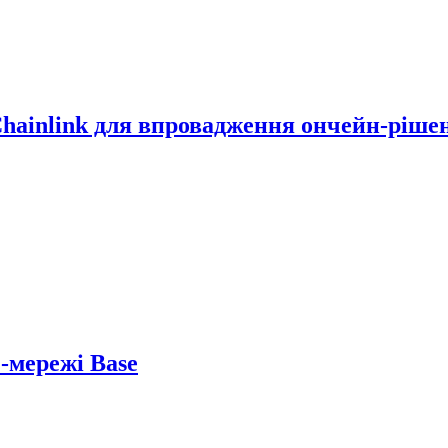
Chainlink для впровадження ончейн-ріше
2-мережі Base