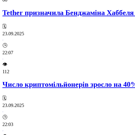
Tether призначила Бенджаміна Хаббеля
🗓️
23.09.2025
🕒
22:07
👁️
112
Число криптомільйонерів зросло на 40%:
🗓️
23.09.2025
🕒
22:03