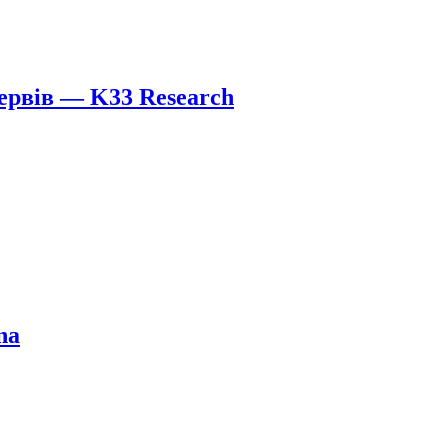
зервів — K33 Research
na