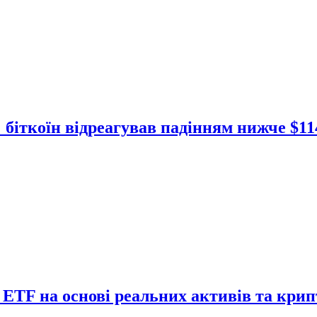
біткоїн відреагував падінням нижче $11
ю ETF на основі реальних активів та кри