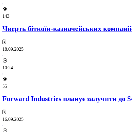
👁️
143
Чверть біткоїн-казначейських компаній
🗓️
18.09.2025
🕒
10:24
👁️
55
Forward Industries планує залучити до 
🗓️
16.09.2025
🕒