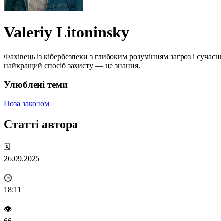
Valeriy Litoninsky
Фахівець із кібербезпеки з глибоким розумінням загроз і сучас
найкращий спосіб захисту — це знання.
Улюблені теми
Поза законом
Статті автора
🗓️
26.09.2025
🕒
18:11
👁️
66