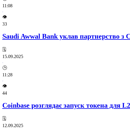
11:08
👁️
33
Saudi Awwal Bank уклав партнерство з 
🗓️
15.09.2025
🕒
11:28
👁️
44
Coinbase розглядає запуск токена для L
🗓️
12.09.2025