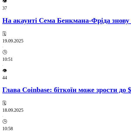
👁️
37
На акаунті Сема Бенкмана-Фріда знову 
🗓️
19.09.2025
🕒
10:51
👁️
44
Глава Coinbase: біткоїн може зрости до 
🗓️
18.09.2025
🕒
10:58