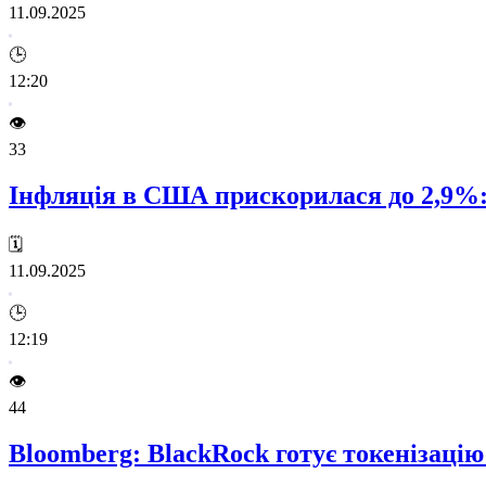
11.09.2025
🕒
12:20
👁️
33
Інфляція в США прискорилася до 2,9%: 
🗓️
11.09.2025
🕒
12:19
👁️
44
Bloomberg: BlackRock готує токенізаці