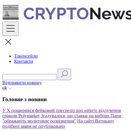
Skip
to
content
Токенсейли
Контакти
Відправити новину
uk
Головне з новини
У X поширився фейковий пресреліз про нібито відлучення
гравців Polymarket
Згадувалося, що ставки на вибори Папи
"ображають молитовне розрізнення"
На сайті Ватикану
подібної заяви не опубліковано