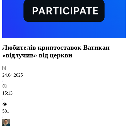
Любителів криптоставок Ватикан
«відлучив» від церкви
🗓️
24.04.2025
🕒
15:13
👁️
581