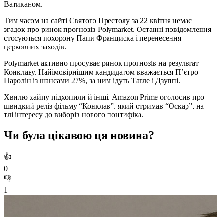
Ватиканом.
Тим часом на сайті Святого Престолу за 22 квітня немає
згадок про ринок прогнозів Polymarket. Останні повідомлення
стосуються похорону Папи Франциска і перенесення
церковних заходів.
Polymarket активно просуває ринок прогнозів на результат
Конклаву. Найімовірнішим кандидатом вважається П’єтро
Паролін із шансами 27%, за ним ідуть Тагле і Дзуппі.
Хвилю хайпу підхопили й інші. Amazon Prime оголосив про
швидкий реліз фільму “Конклав”, який отримав “Оскар”, на
тлі інтересу до виборів нового понтифіка.
Чи була цікавою ця новина?
👍
0
👎
1