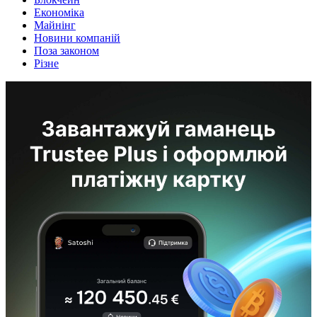
Економіка
Майнінг
Новини компаній
Поза законом
Різне