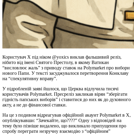
Користувач X під ніком @yoxics виклав фальшивий реліз,
нібито від імені Святого Престолу, в якому Ватикан
“висловлює жаль” з приводу ставок на Polymarket про вибори
нового Папи. У тексті засуджувалося перетворення Конклаву
на “спекулятивну вправу”.
У підробленій заяві йшлося, що Церква відлучила тисячі
користувачів Polymarket. Пресреліз закликав вірян “зберігати
гідність папських виборів” і ставитися до них як до духовного
акту, а не до фінансової ставки.
На це з подивом відреагував офіційний акаунт Polymarket в X,
опублікувавши: “Зачекайте, що????” Одну з відповідей на
тему було пізніше видалено, що викликало припущення про
спробу переграти незручну взаємодію з “офіційним”