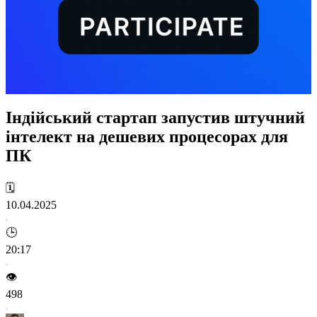
Індійський стартап запустив штучний
інтелект на дешевих процесорах для
ПК
🗓️
10.04.2025
🕒
20:17
👁️
498