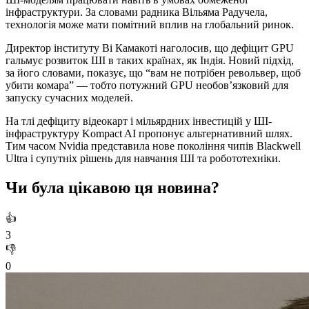
інфраструктури. За словами радника Вільяма Радучела,
технологія може мати помітний вплив на глобальний ринок.
Директор інституту Ві Камакоті наголосив, що дефіцит GPU
гальмує розвиток ШІ в таких країнах, як Індія. Новий підхід,
за його словами, показує, що “вам не потрібен револьвер, щоб
убити комара” — тобто потужний GPU необов’язковий для
запуску сучасних моделей.
На тлі дефіциту відеокарт і мільярдних інвестицій у ШІ-
інфраструктуру Kompact AI пропонує альтернативний шлях.
Тим часом Nvidia представила нове покоління чипів Blackwell
Ultra і супутніх рішень для навчання ШІ та робототехніки.
Чи була цікавою ця новина?
👍
3
👎
0