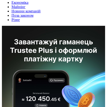
Економіка
Майнінг
Новини компаній
Поза законом
Різне