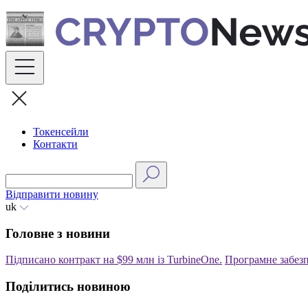
Skip
to
content
Токенсейли
Контакти
Відправити новину
uk
Головне з новини
Підписано контракт на $99 млн із TurbineOne.
Програмне забезп
Поділитись новиною