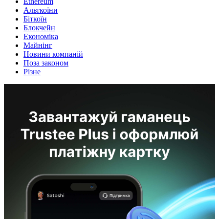
Ethereum
Альткоїни
Біткоїн
Блокчейн
Економіка
Майнінг
Новини компаній
Поза законом
Різне