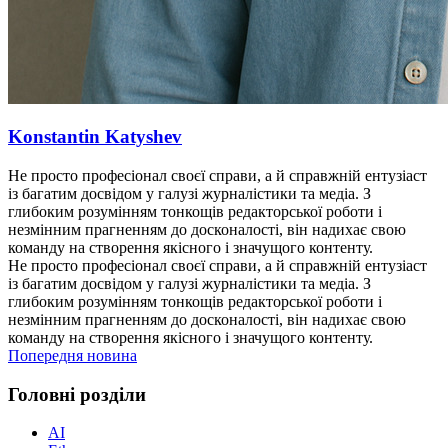
Konstantin Katyshev
Не просто професіонал своєї справи, а й справжній ентузіаст
із багатим досвідом у галузі журналістики та медіа. З
глибоким розумінням тонкощів редакторської роботи і
незмінним прагненням до досконалості, він надихає свою
команду на створення якісного і значущого контенту.
Не просто професіонал своєї справи, а й справжній ентузіаст
із багатим досвідом у галузі журналістики та медіа. З
глибоким розумінням тонкощів редакторської роботи і
незмінним прагненням до досконалості, він надихає свою
команду на створення якісного і значущого контенту.
Попередня новина
Головні розділи
AI