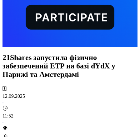
21Shares запустила фізично
забезпечений ETP на базі dYdX у
Парижі та Амстердамі
🗓️
12.09.2025
🕒
11:52
👁️
55