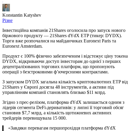
Konstantin Katyshev
Різне
Інвестиційна компанія 21Shares оголосила про запуск нового
біржового продукту — 21Shares dYdX ETP (тикер: DYDX).
Торги вже розпочалися на майданчиках Euronext Paris та
Euronext Amsterdam.
Продукт є 100% фізично забезпеченим і відстежує ціну токена
DYDX, відкриваючи доступ інвесторам до однієї з перших
децентралізованих торгових платформ, що пропонують
операції з безстроковими ф’ючерсними контрактами.
З запуском DYDX загальна кількість криптовалютних ETP від
21Shares у Європі досягла 48 інструментів, а активи під
управлінням компанії становлять близько $11 млрд.
Згідно з прес-релізом, платформа dYdX залишається одним з
лідерів сегмента DeFi-деривативів: у липні її торговий обсяг
становив $7,7 млрд, а кількість щотижневих активних
трейдерів перевищувала 15 000.
«Завдяки перевагам першопрохідця платформа dYdX