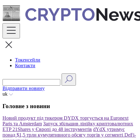
Skip
to
content
Токенсейли
Контакти
Відправити новину
uk
Головне з новини
Новий продукт під тикером DYDX торгується на Euronext
Paris та Amsterdam
Запуск збільшив лінійку криптовалютних
ETP 21Shares у Європі до 48 інструментів
dYdX утримує
понад $1,5 трлн кумулятивного обсягу торгів у сегменті DeFi-