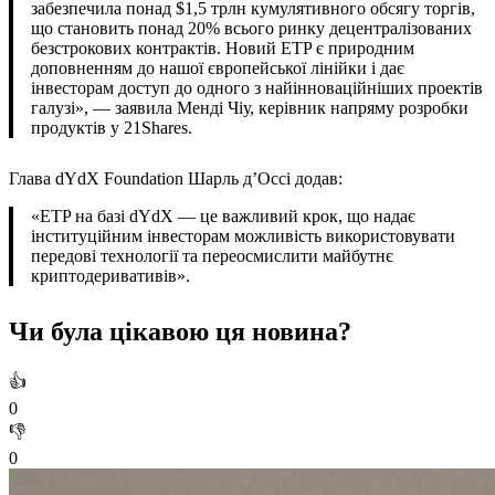
забезпечила понад $1,5 трлн кумулятивного обсягу торгів,
що становить понад 20% всього ринку децентралізованих
безстрокових контрактів. Новий ETP є природним
доповненням до нашої європейської лінійки і дає
інвесторам доступ до одного з найінноваційніших проектів
галузі», — заявила Менді Чіу, керівник напряму розробки
продуктів у 21Shares.
Глава dYdX Foundation Шарль д’Оссі додав:
«ETP на базі dYdX — це важливий крок, що надає
інституційним інвесторам можливість використовувати
передові технології та переосмислити майбутнє
криптодеривативів».
Чи була цікавою ця новина?
👍
0
👎
0