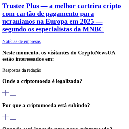
Trustee Plus — a melhor carteira cripto
com cartão de pagamento para
ucranianos na Europa em 2025 —
segundo os especialistas da MNBC
Notícias de empresas
Neste momento, os visitantes do CryptoNewsUA
estão interessados em:
Respostas da redação
Onde a criptomoeda é legalizada?
A criptomoeda é legalizada em países como EUA, Japão, Suíça,
Alemanha e El Salvador (onde o Bitcoin é moeda oficial). As
Por que a criptomoeda está subindo?
regulamentações variam entre países, por isso é importante verificar
as leis locais.
As criptomoedas sobem devido à alta demanda, notícias positivas,
avanços tecnológicos ou adoção por grandes empresas e