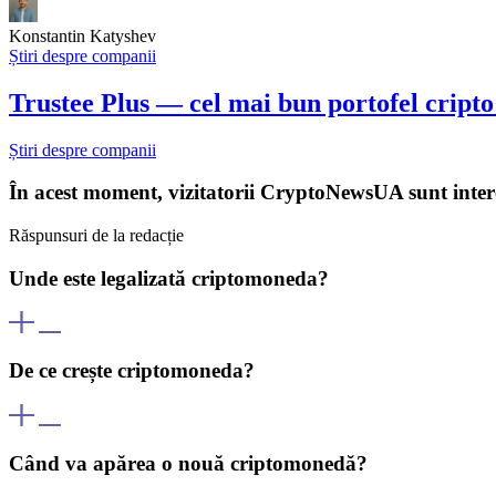
Konstantin Katyshev
Știri despre companii
Trustee Plus — cel mai bun portofel cript
Știri despre companii
În acest moment, vizitatorii CryptoNewsUA sunt intere
Răspunsuri de la redacție
Unde este legalizată criptomoneda?
Criptomoneda este legalizată în țări precum SUA, Japonia, Elveția, Ger
consulți legislația locală.
De ce crește criptomoneda?
Criptomonedele cresc din cauza cererii ridicate, știrilor pozitive, prog
centrale influențează creșterea.
Când va apărea o nouă criptomonedă?