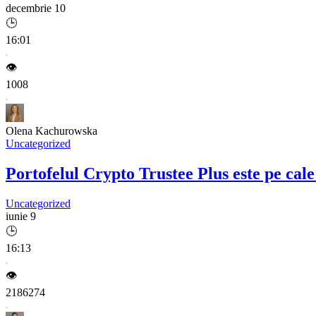
decembrie 10
🕒
16:01
👁️
1008
Olena Kachurowska
Uncategorized
Portofelul Crypto Trustee Plus este pe cal
Uncategorized
iunie 9
🕒
16:13
👁️
2186274