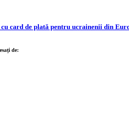
o cu card de plată pentru ucrainenii din E
sați de:
mania și El Salvador (unde Bitcoin este recunoscut ca monedă oficială). 
resului tehnologic sau adopției de către companii mari și investitori. De