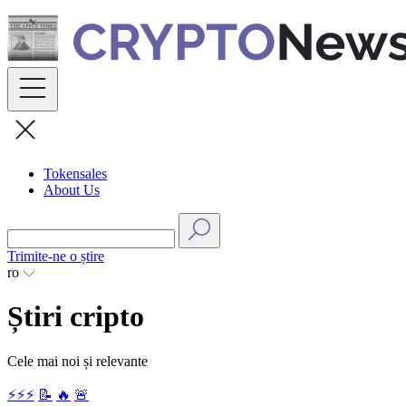
Skip
to
content
Tokensales
About Us
Trimite-ne o știre
ro
Știri cripto
Cele mai noi și relevante
⚡⚡⚡
📝
🔥
🚨