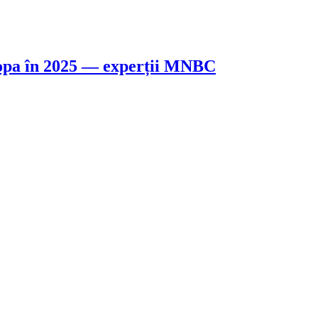
uropa în 2025 — experții MNBC
Reglementările diferă de la o țară la alta, deci este important să
 asemenea, factori economici precum inflația sau deciziile băncilor