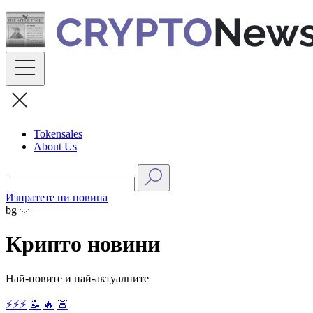
Skip
to
content
Tokensales
About Us
Изпратете ни новина
bg
Крипто новини
Най-новите и най-актуалните
⚡⚡⚡
📝
🔥
🚨