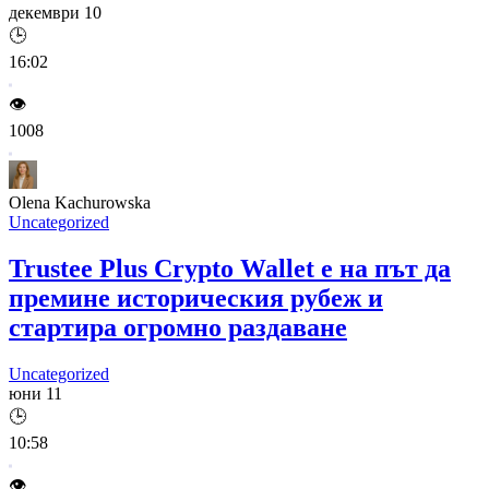
декември 10
🕒
16:02
👁️
1008
Olena Kachurowska
Uncategorized
Trustee Plus Crypto Wallet е на път да
премине историческия рубеж и
стартира огромно раздаване
Uncategorized
юни 11
🕒
10:58
👁️