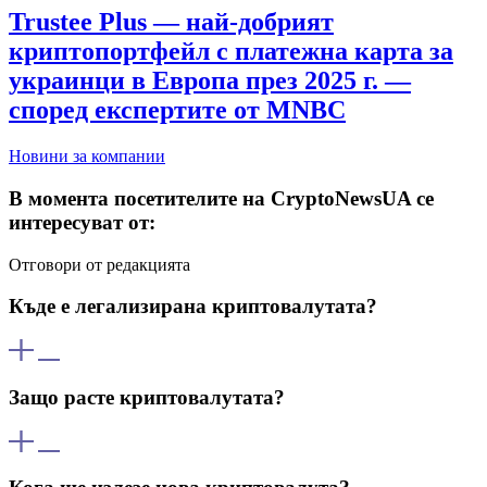
Trustee Plus — най-добрият
криптопортфейл с платежна карта за
украинци в Европа през 2025 г. —
според експертите от MNBC
Новини за компании
В момента посетителите на CryptoNewsUA се
интересуват от:
Отговори от редакцията
Къде е легализирана криптовалутата?
Криптовалутата е легализирана в страни като САЩ, Япония,
Швейцария, Германия и Ел Салвадор (където Биткойн е
Защо расте криптовалутата?
официална валута). Регулациите се различават по държави,
затова е важно да се проучи местното законодателство.
Криптовалутите растат поради повишено търсене,
положителни новини, технологично развитие или приемане