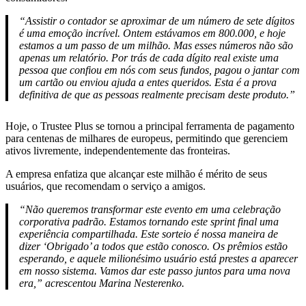
“Assistir o contador se aproximar de um número de sete dígitos
é uma emoção incrível. Ontem estávamos em 800.000, e hoje
estamos a um passo de um milhão. Mas esses números não são
apenas um relatório. Por trás de cada dígito real existe uma
pessoa que confiou em nós com seus fundos, pagou o jantar com
um cartão ou enviou ajuda a entes queridos. Esta é a prova
definitiva de que as pessoas realmente precisam deste produto.”
Hoje, o Trustee Plus se tornou a principal ferramenta de pagamento
para centenas de milhares de europeus, permitindo que gerenciem
ativos livremente, independentemente das fronteiras.
A empresa enfatiza que alcançar este milhão é mérito de seus
usuários, que recomendam o serviço a amigos.
“Não queremos transformar este evento em uma celebração
corporativa padrão. Estamos tornando este sprint final uma
experiência compartilhada. Este sorteio é nossa maneira de
dizer ‘Obrigado’ a todos que estão conosco. Os prêmios estão
esperando, e aquele milionésimo usuário está prestes a aparecer
em nosso sistema. Vamos dar este passo juntos para uma nova
era,” acrescentou Marina Nesterenko.