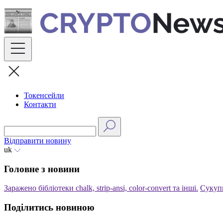
Skip
to
content
Токенсейли
Контакти
Відправити новину
uk
Головне з новини
Заражено бібліотеки chalk, strip-ansi, color-convert та інші.
Сукуп
Поділитись новиною