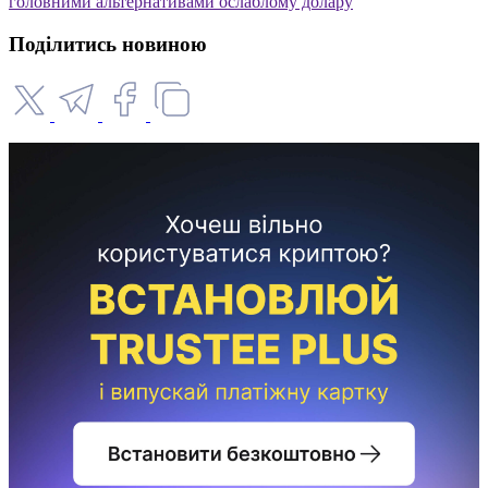
головними альтернативами ослаблому долару
Поділитись новиною