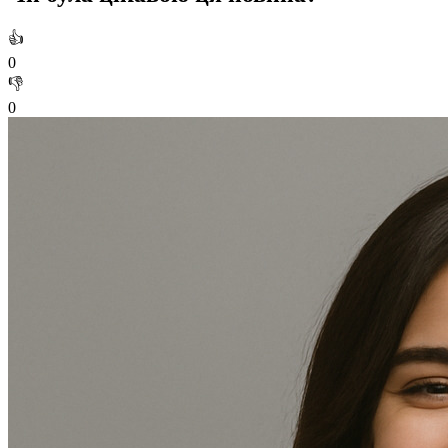
👍
0
👎
0