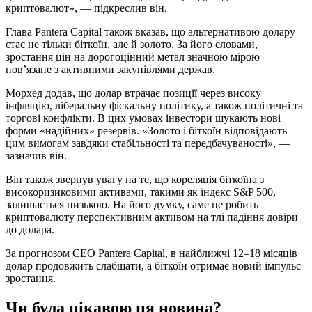
криптовалют», — підкреслив він.
Глава Pantera Capital також вказав, що альтернативою долару
стає не тільки біткоїн, але й золото. За його словами,
зростання цін на дорогоцінний метал значною мірою
пов’язане з активними закупівлями держав.
Морхед додав, що долар втрачає позиції через високу
інфляцію, ліберальну фіскальну політику, а також політичні та
торгові конфлікти. В цих умовах інвестори шукають нові
форми «надійних» резервів. «Золото і біткоїн відповідають
цим вимогам завдяки стабільності та передбачуваності», —
зазначив він.
Він також звернув увагу на те, що кореляція біткоїна з
високоризиковими активами, такими як індекс S&P 500,
залишається низькою. На його думку, саме це робить
криптовалюту перспективним активом на тлі падіння довіри
до долара.
За прогнозом CEO Pantera Capital, в найближчі 12–18 місяців
долар продовжить слабшати, а біткоїн отримає новий імпульс
зростання.
Чи була цікавою ця новина?