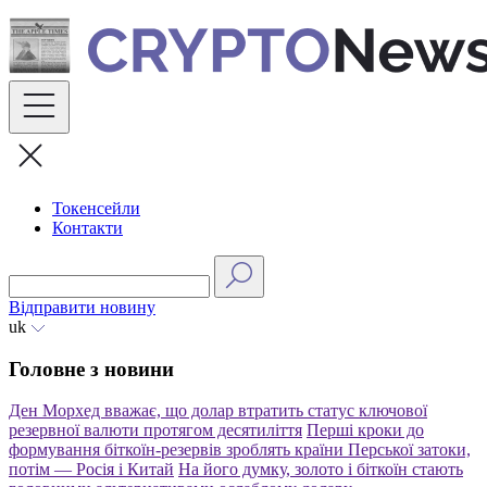
Skip
to
content
Токенсейли
Контакти
Відправити новину
uk
Головне з новини
Ден Морхед вважає, що долар втратить статус ключової
резервної валюти протягом десятиліття
Перші кроки до
формування біткоїн-резервів зроблять країни Перської затоки,
потім — Росія і Китай
На його думку, золото і біткоїн стають