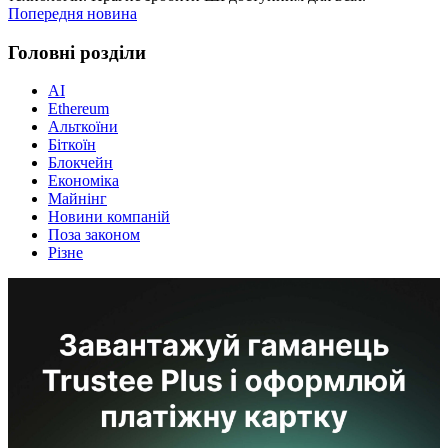
Попередня новина
Головні розділи
AI
Ethereum
Альткоїни
Біткоїн
Блокчейн
Економіка
Майнінг
Новини компаній
Поза законом
Різне