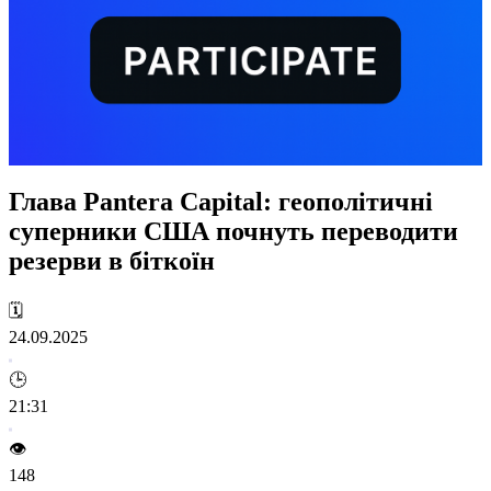
Глава Pantera Capital: геополітичні
суперники США почнуть переводити
резерви в біткоїн
🗓️
24.09.2025
🕒
21:31
👁️
148