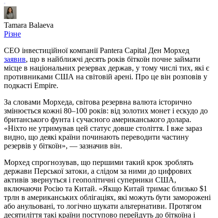
Tamara Balaeva
Різне
CEO інвестиційної компанії Pantera Capital Ден Морхед
заявив
, що в найближчі десять років біткоїн почне займати
місце в національних резервах держав, у тому числі тих, які є
противниками США на світовій арені. Про це він розповів у
подкасті Empire.
За словами Морхеда, світова резервна валюта історично
змінюється кожні 80–100 років: від золотих монет і ескудо до
британського фунта і сучасного американського долара.
«Ніхто не утримував цей статус довше століття. І вже зараз
видно, що деякі країни починають переводити частину
резервів у біткоїн», — зазначив він.
Морхед спрогнозував, що першими такий крок зроблять
держави Перської затоки, а слідом за ними до цифрових
активів звернуться і геополітичні суперники США,
включаючи Росію та Китай. «Якщо Китай тримає близько $1
трлн в американських облігаціях, які можуть бути заморожені
або анульовані, то логічно шукати альтернативи. Протягом
десятиліття такі країни поступово перейдуть до біткоїна і