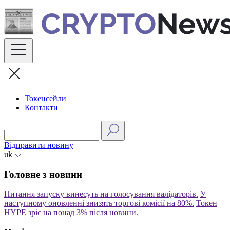
Skip
to
content
Токенсейли
Контакти
Відправити новину
uk
Головне з новини
Питання запуску винесуть на голосування валідаторів.
У
наступному оновленні знизять торгові комісії на 80%.
Токен
HYPE зріс на понад 3% після новини.