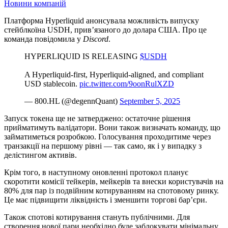
Новини компаній
Платформа Hyperliquid анонсувала можливість випуску
стейблкоїна USDH, прив’язаного до долара США. Про це
команда повідомила у
Discord
.
HYPERLIQUID IS RELEASING
$USDH
A Hyperliquid-first, Hyperliquid-aligned, and compliant
USD stablecoin.
pic.twitter.com/9oonRulXZD
— 800.HL (@degennQuant)
September 5, 2025
Запуск токена ще не затверджено: остаточне рішення
прийматимуть валідатори. Вони також визначать команду, що
займатиметься розробкою. Голосування проходитиме через
транзакції на першому рівні — так само, як і у випадку з
делістингом активів.
Крім того, в наступному оновленні протокол планує
скоротити комісії тейкерів, мейкерів та внески користувачів на
80% для пар із подвійним котируванням на спотовому ринку.
Це має підвищити ліквідність і зменшити торгові бар’єри.
Також спотові котирування стануть публічними. Для
створення нової пари необхідно буде заблокувати мінімальну