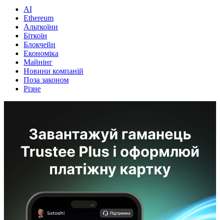
AI
Ethereum
Альткоїни
Біткоїн
Блокчейн
Економіка
Майнінг
Новини компаній
Поза законом
Різне