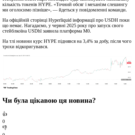
кількість токенів HYPE. «Точний обсяг і механізм слешингу
ми оголосимо пізніше», — йдеться у повідомленні команди.
На офіційній сторінці Hyperliquid інформації про USDH поки
що немає. Нагадаємо, у червні 2025 року про запуск свого
стейблкоїна USDhl заявила платформа M0.
На тлі новини курс HYPE піднявся на 3,4% за добу, після чого
трохи відкоригувався.
Чи була цікавою ця новина?
👍
0
👎
0