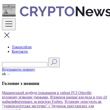
Skip
to
content
Токенсейли
Контакти
Відправити новину
uk
Головне з новини
Машинський відбуде покарання в таборі FCI Otisville,
відомому м'якими умовами.
В'язниця раніше входила в топ-10
найкомфортніших за версією Forbes.
Установу описують як
"університетське містечко" і "будинок престарілих для