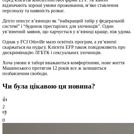
відзначають хороші умови проживання, м’яке ставлення
персоналу та наявність розваг.
Дехто описує в’язницю як “найкращий табір у федеральній
системі” і “будинок престарілих для злочинців”. Один
ув’язнений заявив, що харчується у в’язниці краще, ніж удома.
Однак у FCI Otisville мало освітніх програм, а ув’язнені
скаржаться на нудьгу. Клієнти EFP також повідомляють про
дискримінацію ЛГБТК і сексуальних злочинців.
Хоча умови в таборі вважаються комфортними, нове життя
Машинського протягом 12 років все ж залишиться
позбавленим свободи.
Чи була цікавою ця новина?
👍
2
👎
0