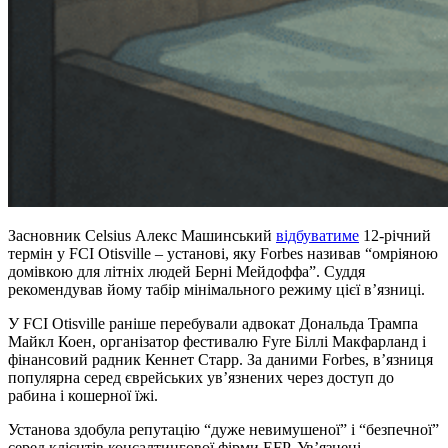
Засновник Celsius Алекс Машинський
відбуватиме
12-річний
термін у FCI Otisville – установі, яку Forbes називав “омріяною
домівкою для літніх людей Берні Мейдоффа”. Суддя
рекомендував йому табір мінімального режиму цієї в’язниці.
У FCI Otisville раніше перебували адвокат Дональда Трампа
Майкл Коен, організатор фестивалю Fyre Біллі Макфарланд і
фінансовий радник Кеннет Старр. За даними Forbes, в’язниця
популярна серед єврейських ув’язнених через доступ до
рабина і кошерної їжі.
Установа здобула репутацію “дуже невимушеної” і “безпечної”
серед клієнтів консалтингової фірми EFP. Ув’язнені