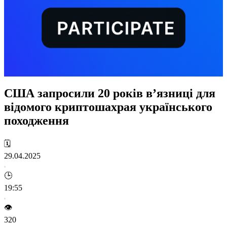
США запросили 20 років в’язниці для
відомого криптошахрая українського
походження
🗓️
29.04.2025
🕒
19:55
👁️
320