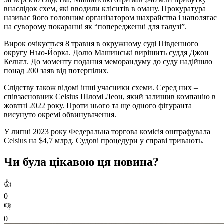
внаслідок схем, які вводили клієнтів в оману. Прокуратура
називає його головним організатором шахрайства і наполягає
на суворому покаранні як “попередженні для галузі”.
Вирок очікується 8 травня в окружному суді Південного
округу Нью-Йорка. Долю Машинські вирішить суддя Джон
Кельтл. До моменту подання меморандуму до суду надійшло
понад 200 заяв від потерпілих.
Слідству також відомі інші учасники схеми. Серед них –
співзасновник Celsius Шломі Леон, який залишив компанію в
жовтні 2022 року. Проти нього та ще одного фігуранта
висунуто окремі обвинувачення.
У липні 2023 року Федеральна торгова комісія оштрафувала
Celsius на $4,7 млрд. Судові процедури у справі тривають.
Чи була цікавою ця новина?
👍
0
👎
0