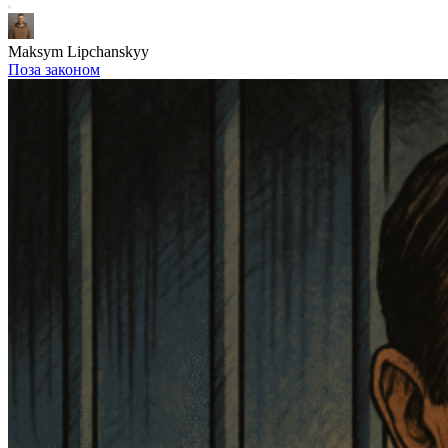
Maksym Lipchanskyy
Поза законом