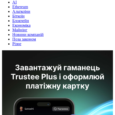
AI
Ethereum
Альткоїни
Біткоїн
Блокчейн
Економіка
Майнінг
Новини компаній
Поза законом
Різне