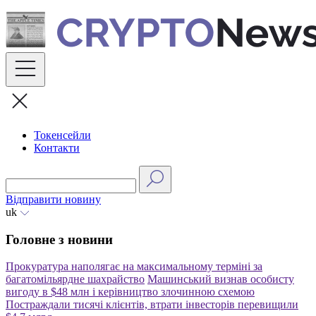
Skip
to
content
Токенсейли
Контакти
Відправити новину
uk
Головне з новини
Прокуратура наполягає на максимальному терміні за
багатомільярдне шахрайство
Машинський визнав особисту
вигоду в $48 млн і керівництво злочинною схемою
Постраждали тисячі клієнтів, втрати інвесторів перевищили