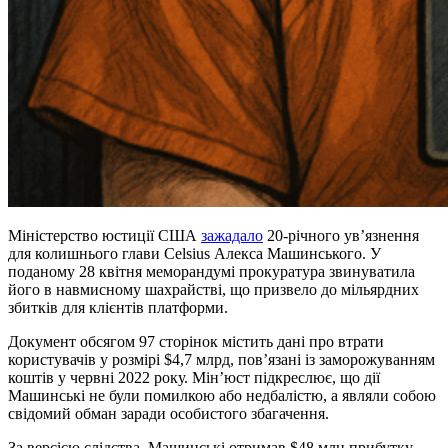
Міністерство юстиції США
зажадало
20-річного ув’язнення
для колишнього глави Celsius Алекса Машинського. У
поданому 28 квітня меморандумі прокуратура звинуватила
його в навмисному шахрайстві, що призвело до мільярдних
збитків для клієнтів платформи.
Документ обсягом 97 сторінок містить дані про втрати
користувачів у розмірі $4,7 млрд, пов’язані із заморожуванням
коштів у червні 2022 року. Мін’юст підкреслює, що дії
Машинські не були помилкою або недбалістю, а являли собою
свідомий обман заради особистого збагачення.
За версією слідства, Машинські отримав $48 млн прибутку